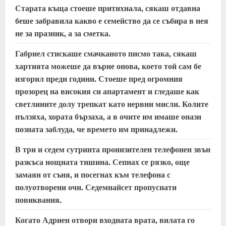
Старата къща стоеше притихнала, сякаш отдавна
беше забравила какво е семейство да се събира в нея
не за празник, а за сметка.
Габриел стискаше смачканото писмо така, сякаш
хартията можеше да върне онова, което той сам бе
изгорил преди години. Стоеше пред огромния
прозорец на високия си апартамент и гледаше как
светлините долу трепкат като нервни мисли. Колите
пълзяха, хората бързаха, а в очите им имаше онази
позната заблуда, че времето им принадлежи.
В три и седем сутринта пронизителен телефонен звън
разкъса нощната тишина. Сепнах се рязко, още
замаян от съня, и посегнах към телефона с
полуотворени очи. Седемнайсет пропуснати
повиквания.
Когато Адриен отвори входната врата, вилата го