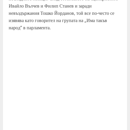
Ивайло Вълчев и Филип Станев и заради
невъздържания Тошко Йорданов, той все по-често се
изявява като говорител на групата на „Има такъв
народ“ в парламента.
C
o
n
t
i
n
u
e