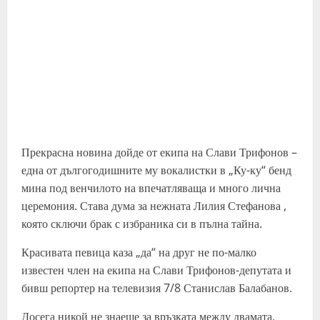
Прекрасна новина дойде от екипа на Слави Трифонов –
една от дългогодишните му вокалистки в „Ку-ку“ бенд
мина под венчилото на впечатляваща и много лична
церемония. Става дума за нежната Лилия Стефанова ,
която сключи брак с избраника си в пълна тайна.
Красивата певица каза „да“ на друг не по-малко
известен член на екипа на Слави Трифонов-депутата и
бивш репортер на телевизия 7/8 Станислав Балабанов.
Досега никой не знаеше за връзката между двамата,