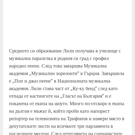
Средното си образование Лили получава в училище с
музикална паралелка в родния си град с профил
народно пеене. След това завършва Музикална
академия „Музикални хоризонти“ в Гърция. Завършила
е „Поп и джаз пеене“ в Националната музикална
академия. Лили става част от „Ку-ку бенд“ след като
отпада от кастингите на „Гласът на България“ и е
поканена от екипа на шоуто. Много по-отскоро в екипа
на дългия е мъжът й, който проби като напорист
репортер на телевизията на Трифонов и намери място в
депутатските листи на всичките три парламента в
последните месеци. След оттеглянето на сценаристите