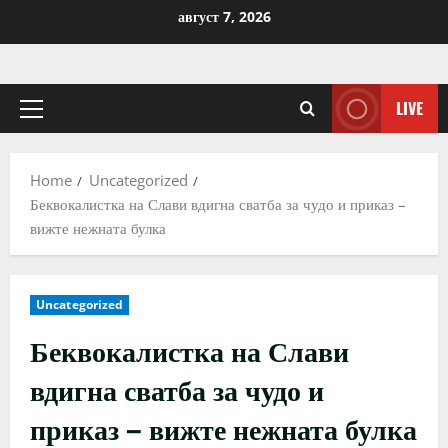
Skip
август 7, 2026
to
content
LIVE
Primary
Menu
Home
Uncategorized
Беквокалистка на Слави вдигна сватба за чудо и приказ –
вижте нежната булка
Uncategorized
Беквокалистка на Слави
вдигна сватба за чудо и
приказ – вижте нежната булка