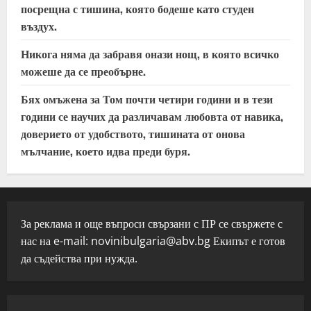
посрещна с тишина, която бодеше като студен
въздух.
Никога няма да забравя онази нощ, в която всичко
можеше да се преобърне.
Бях омъжена за Том почти четири години и в тези
години се научих да различавам любовта от навика,
доверието от удобството, тишината от онова
мълчание, което идва преди буря.
За реклама и още въпроси свързани с ПР се свържете с
нас на e-mail:
novinibulgaria@abv.bg
Екипът е готов
да съдейства при нужда.