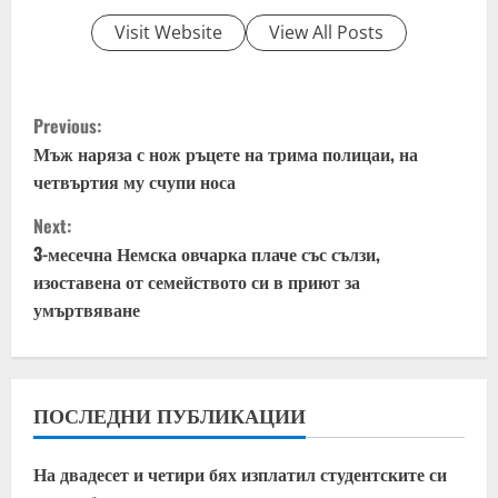
Visit Website
View All Posts
C
Previous:
o
Мъж наряза с нож ръцете на трима полицаи, на
четвъртия му счупи носа
n
Next:
t
3-месечна Немска овчарка плаче със сълзи,
изоставена от семейството си в приют за
i
умъртвяване
n
u
ПОСЛЕДНИ ПУБЛИКАЦИИ
e
На двадесет и четири бях изплатил студентските си
R