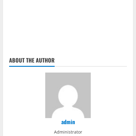
R
e
a
d
ABOUT THE AUTHOR
i
n
g
admin
Administrator