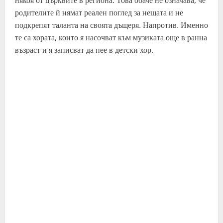
някоя от църквите в региона. Това обаче не означава, че
родителите й нямат реален поглед за нещата и не
подкрепят таланта на своята дъщеря. Напротив. Именно
те са хората, които я насочват към музиката още в ранна
възраст и я записват да пее в детски хор.