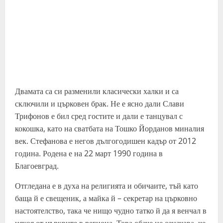
Двамата са си разменили класически халки и са
сключили и църковен брак. Не е ясно дали Слави
Трифонов е бил сред гостите и дали е танцувал с
кокошка, като на сватбата на Тошко Йорданов миналия
век. Стефанова е негов дългогодишен кадър от 2012
година. Родена е на 22 март 1990 година в
Благоевград.
Отгледана е в духа на религията и обичаите, тъй като
баща й е свещеник, а майка й – секретар на църковно
настоятелство, така че нищо чудно татко й да я венчал в