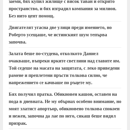
заеми, бях купил жилище с висок таван и открито
e
пространство, и бях изградил компания за милион.
Без нито цент помощ.
a
Двигателят угасна две улици преди имението, но
d
Роберто усещаше, че истинският шум тепърва
започва.
i
Залата беше по-студена, отколкото Даниел
n
очакваше, въпреки ярките светлини над главите им.
Той седеше на масата на защитата, с леко приведени
g
рамене и преплетени пръсти толкова силно, че
напрежението се качваше по ръцете му.
Бях получил пратка. Обикновен кашон, оставен на
пода в дневната. Не му обърнах особено внимание, но
моят златист апортьор, обикновено толкова спокоен
и нежен, започна да лае по него, сякаш беше видял
призрак.