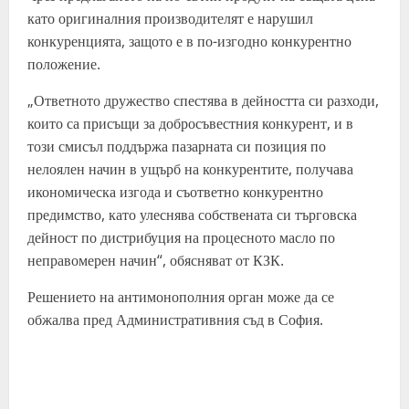
като оригиналния производителят е нарушил
конкуренцията, защото е в по-изгодно конкурентно
положение.
„Ответното дружество спестява в дейността си разходи,
които са присъщи за добросъвестния конкурент, и в
този смисъл поддържа пазарната си позиция по
нелоялен начин в ущърб на конкурентите, получава
икономическа изгода и съответно конкурентно
предимство, като улеснява собствената си търговска
дейност по дистрибуция на процесното масло по
неправомерен начин“, обясняват от КЗК.
Решението на антимонополния орган може да се
обжалва пред Административния съд в София.