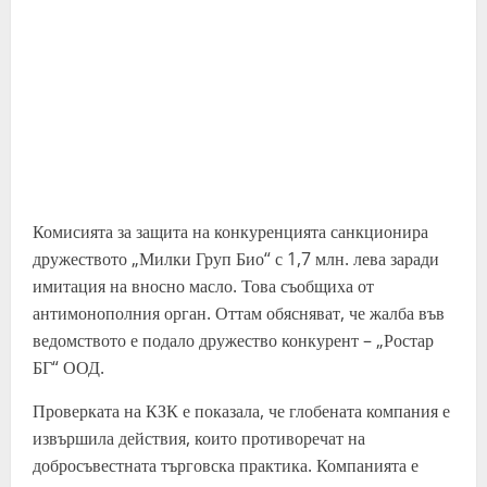
Комисията за защита на конкуренцията санкционира
дружеството „Милки Груп Био“ с 1,7 млн. лева заради
имитация на вносно масло. Това съобщиха от
антимонополния орган. Оттам обясняват, че жалба във
ведомството е подало дружество конкурент – „Ростар
БГ“ ООД.
Проверката на КЗК е показала, че глобената компания е
извършила действия, които противоречат на
добросъвестната търговска практика. Компанията е