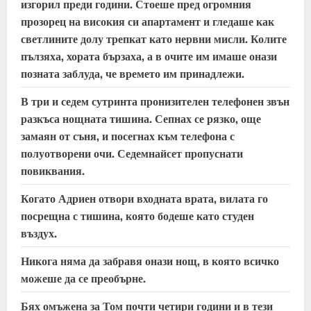
изгорил преди години. Стоеше пред огромния
прозорец на високия си апартамент и гледаше как
светлините долу трепкат като нервни мисли. Колите
пълзяха, хората бързаха, а в очите им имаше онази
позната заблуда, че времето им принадлежи.
В три и седем сутринта пронизителен телефонен звън
разкъса нощната тишина. Сепнах се рязко, още
замаян от съня, и посегнах към телефона с
полуотворени очи. Седемнайсет пропуснати
повиквания.
Когато Адриен отвори входната врата, вилата го
посрещна с тишина, която бодеше като студен
въздух.
Никога няма да забравя онази нощ, в която всичко
можеше да се преобърне.
Бях омъжена за Том почти четири години и в тези