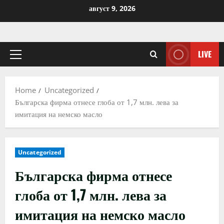
Skip
август 9, 2026
to
content
LIVE
Primary
Menu
Home
Uncategorized
Българска фирма отнесе глоба от 1,7 млн. лева за
имитация на немско масло
Uncategorized
Българска фирма отнесе
глоба от 1,7 млн. лева за
имитация на немско масло