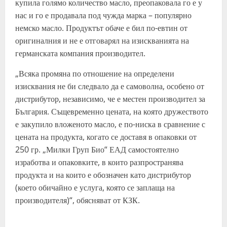
купила голямо количество масло, преопаковала го е у
нас и го е продавала под чужда марка – популярно
немско масло. Продуктът обаче е бил по-евтин от
оригиналния и не е отговарял на изискванията на
германската компания производител.
„Всяка промяна по отношение на определени
изисквания не би следвало да е самоволна, особено от
дистрибутор, независимо, че е местен производител за
България. Същевременно цената, на която дружеството
е закупило вложеното масло, е по-ниска в сравнение с
цената на продукта, когато се доставя в опаковки от
250 гр. „Милки Груп Био“ ЕАД самостоятелно
изработва и опаковките, в които разпространява
продукта и на които е обозначен като дистрибутор
(което обичайно е услуга, която се заплаща на
производителя)“, обясняват от КЗК.