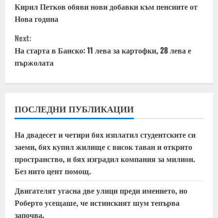
o
Кирил Петков обяви нови добавки към пенсиите от
Нова година
n
Next:
t
На старта в Банско: 11 лева за картофки, 28 лева е
пържолата
i
n
u
ПОСЛЕДНИ ПУБЛИКАЦИИ
e
На двадесет и четири бях изплатил студентските си
заеми, бях купил жилище с висок таван и открито
R
пространство, и бях изградил компания за милион.
e
Без нито цент помощ.
a
Двигателят угасна две улици преди имението, но
Роберто усещаше, че истинският шум тепърва
d
започва.