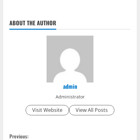
d
ABOUT THE AUTHOR
i
n
g
admin
Administrator
Visit Website
View All Posts
C
Previous: