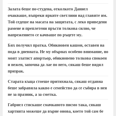
i
Залата беше по-студена, отколкото Даниел
очакваше, въпреки ярките светлини над главите им.
n
Той седеше на масата на защитата, с леко приведени
рамене и преплетени пръсти толкова силно, че
g
напрежението се качваше по ръцете му.
Бях получил пратка. Обикновен кашон, оставен на
пода в дневната. Не му обърнах особено внимание, но
моят златист апортьор, обикновено толкова спокоен
и нежен, започна да лае по него, сякаш беше видял
призрак.
Старата къща стоеше притихнала, сякаш отдавна
беше забравила какво е семейство да се събира в нея
не за празник, а за сметка.
Габриел стискаше смачканото писмо така, сякаш
хартията можеше да върне онова, което той сам бе