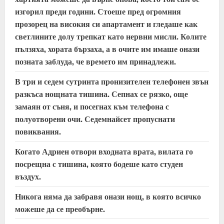
изгорил преди години. Стоеше пред огромния
прозорец на високия си апартамент и гледаше как
светлините долу трепкат като нервни мисли. Колите
пълзяха, хората бързаха, а в очите им имаше онази
позната заблуда, че времето им принадлежи.
В три и седем сутринта пронизителен телефонен звън
разкъса нощната тишина. Сепнах се рязко, още
замаян от съня, и посегнах към телефона с
полуотворени очи. Седемнайсет пропуснати
повиквания.
Когато Адриен отвори входната врата, вилата го
посрещна с тишина, която бодеше като студен
въздух.
Никога няма да забравя онази нощ, в която всичко
можеше да се преобърне.