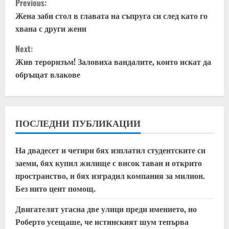
Previous:
o
Жена заби стол в главата на съпруга си след като го
хвана с други жени
n
Next:
t
Жив тероризъм! Заловиха вандалите, които искат да
обръщат влакове
i
n
u
ПОСЛЕДНИ ПУБЛИКАЦИИ
e
На двадесет и четири бях изплатил студентските си
заеми, бях купил жилище с висок таван и открито
R
пространство, и бях изградил компания за милион.
e
Без нито цент помощ.
a
Двигателят угасна две улици преди имението, но
Роберто усещаше, че истинският шум тепърва