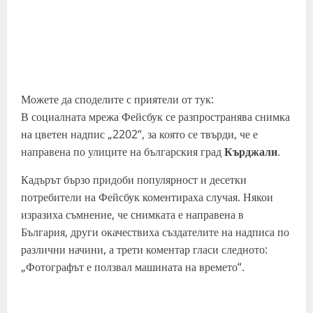
Можете да споделите с приятели от тук:
В социалната мрежа Фейсбук се разпространява снимка
на цветен надпис „2202“, за която се твърди, че е
направена по улиците на българския град
Кърджали
.
Кадърът бързо придоби популярност и десетки
потребители на Фейсбук коментираха случая. Някои
изразиха съмнение, че снимката е направена в
България, други окачествиха създателите на надписа по
различни начини, а трети коментар гласи следното:
„Фотографът е ползвал машината на времето“.