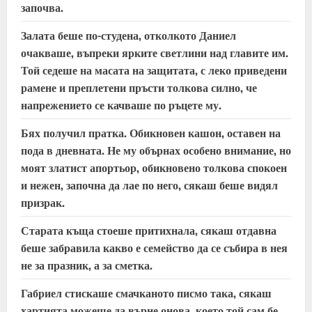
d
започва.
i
Залата беше по-студена, отколкото Даниел
очакваше, въпреки ярките светлини над главите им.
n
Той седеше на масата на защитата, с леко приведени
рамене и преплетени пръсти толкова силно, че
g
напрежението се качваше по ръцете му.
Бях получил пратка. Обикновен кашон, оставен на
пода в дневната. Не му обърнах особено внимание, но
моят златист апортьор, обикновено толкова спокоен
и нежен, започна да лае по него, сякаш беше видял
призрак.
Старата къща стоеше притихнала, сякаш отдавна
беше забравила какво е семейство да се събира в нея
не за празник, а за сметка.
Габриел стискаше смачканото писмо така, сякаш
хартията можеше да върне онова, което той сам бе