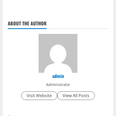
ABOUT THE AUTHOR
admin
Administrator
Visit Website
View All Posts
C