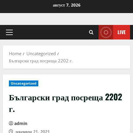
Skip
август 7, 2026
to
content
LIVE
Primary
Menu
Home
Uncategorized
Български град посреща 2202 г.
Uncategorized
Български град посреща 2202
г.
admin
декември 21, 2021