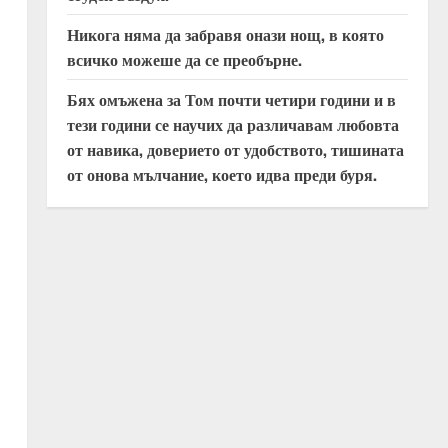
Никога няма да забравя онази нощ, в която
всичко можеше да се преобърне.
Бях омъжена за Том почти четири години и в
тези години се научих да различавам любовта
от навика, доверието от удобството, тишината
от онова мълчание, което идва преди буря.