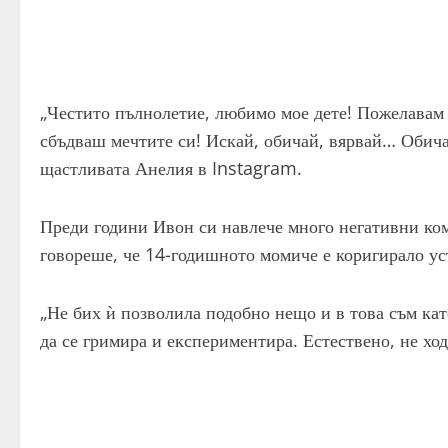
„Честито пълнолетие, любимо мое дете! Пожелавам т
сбъдваш мечтите си! Искай, обичай, вярвай… Обичам
щастливата Анелия в Instagram.
Преди години Ивон си навлече много негативни ком
говореше, че 14-годишното момиче е коригирало уст
„Не бих ѝ позволила подобно нещо и в това съм кате
да се гримира и експериментира. Естествено, не хо