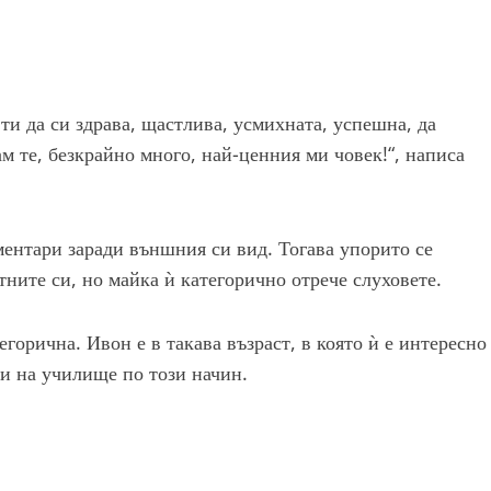
и да си здрава, щастлива, усмихната, успешна, да
 те, безкрайно много, най-ценния ми човек!“, написа
ентари заради външния си вид. Тогава упорито се
ните си, но майка ѝ категорично отрече слуховете.
горична. Ивон е в такава възраст, в която ѝ е интересно
ди на училище по този начин.