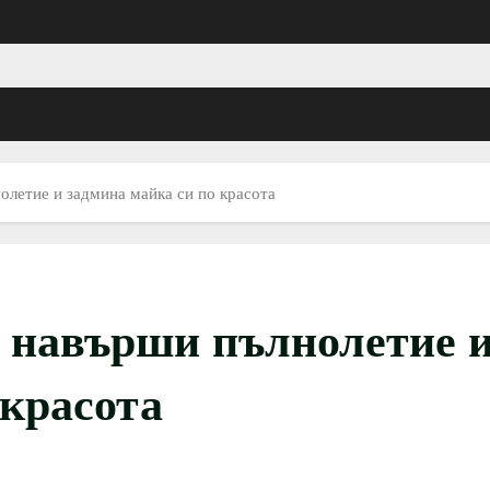
летие и задмина майка си по красота
 навърши пълнолетие 
 красота