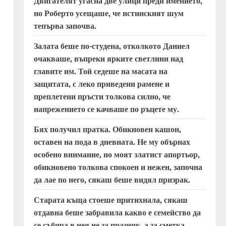
Двигателят угасна две улици преди имението,
но Роберто усещаше, че истинският шум
тепърва започва.
Залата беше по-студена, отколкото Даниел
очакваше, въпреки ярките светлини над
главите им. Той седеше на масата на
защитата, с леко приведени рамене и
преплетени пръсти толкова силно, че
напрежението се качваше по ръцете му.
Бях получил пратка. Обикновен кашон,
оставен на пода в дневната. Не му обърнах
особено внимание, но моят златист апортьор,
обикновено толкова спокоен и нежен, започна
да лае по него, сякаш беше видял призрак.
Старата къща стоеше притихнала, сякаш
отдавна беше забравила какво е семейство да
се събира в нея не за празник, а за сметка.