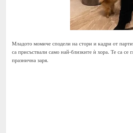
Младото момиче сподели на стори и кадри от партито
са присъствали само най-близките ѝ хора. Те са се 
празнична заря.