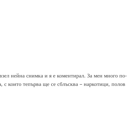
взел нейна снимка и я е коментирал. За мен много по-
а, с които тепърва ще се сблъсква – наркотици, полов