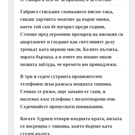
Габриел стискаше смачканото писмо така,
сякаш хартията можеше да върне онова,
което той сам бе изгорил преди години.
Стоеше пред огромния прозорец на високия си
апартамент и гледаше как светлините долу
трепкат като нервни мисли. Колите пълзяха,
хората бързаха, а в очите им имаше онази
позната заблуда, че времето им принадлежи.
В три и седем сутринта пронизителен
телефонен звън разкъса нощната тишина.
Сепнах се рязко, още замаян от съня, и
посегнах към телефона с полуотворени очи.
Седемнайсет пропуснати повиквания.
Когато Адриен отвори входната врата, вилата
го посрещна с тишина, която бодеше като
студен въздух.