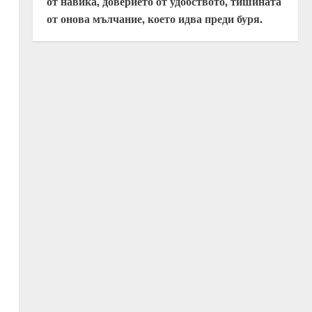
от навика, доверието от удобството, тишината
от онова мълчание, което идва преди буря.