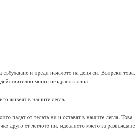
д събуждане и преди началото на деня си. Въпреки това,
е действително много нездравословна
ито живеят в нашите легла.
ито падат от телата ни и остават в нашите легла. Това
чко друго от леглото ни, идеалното място за развъждане