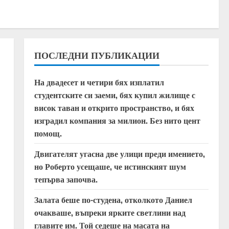
ПОСЛЕДНИ ПУБЛИКАЦИИ
На двадесет и четири бях изплатил
студентските си заеми, бях купил жилище с
висок таван и открито пространство, и бях
изградил компания за милион. Без нито цент
помощ.
Двигателят угасна две улици преди имението,
но Роберто усещаше, че истинският шум
тепърва започва.
Залата беше по-студена, отколкото Даниел
очакваше, въпреки ярките светлини над
главите им. Той седеше на масата на