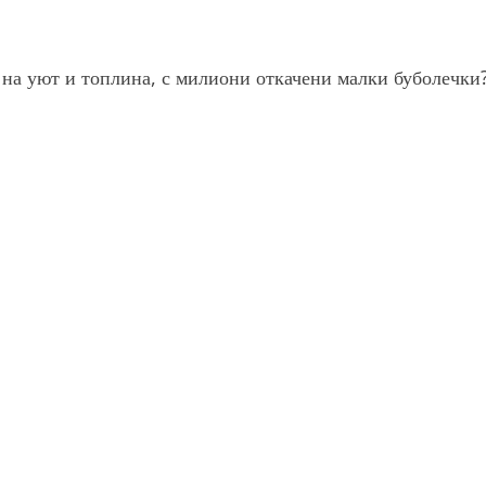
о на уют и топлина, с милиони откачени малки буболечки