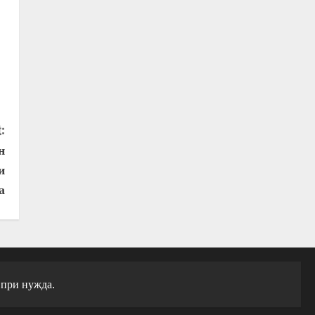
:
н
и
а
 при нужда.