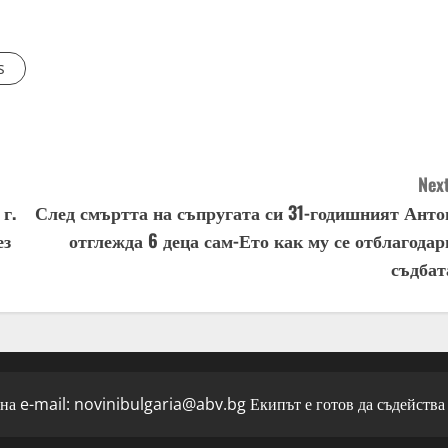
s
Next
г.
След смъртта на съпругата си 31-годишният Анто
ез
отглежда 6 деца сам-Ето как му се отблагодар
съдбат
 на e-mail:
novinibulgaria@abv.bg
Екипът е готов да съдейства