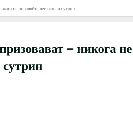
никога не оправяйте леглото си сутрин
призовават – никога не
и сутрин