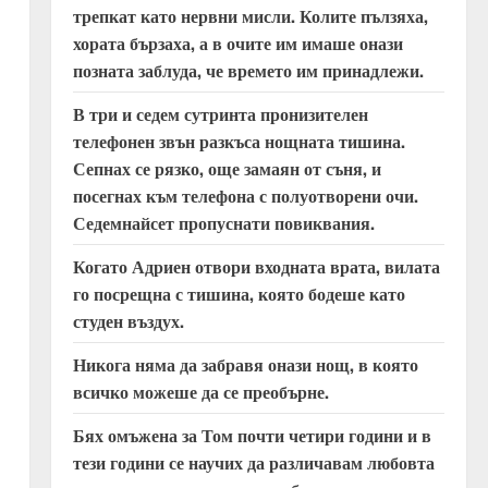
трепкат като нервни мисли. Колите пълзяха,
хората бързаха, а в очите им имаше онази
позната заблуда, че времето им принадлежи.
В три и седем сутринта пронизителен
телефонен звън разкъса нощната тишина.
Сепнах се рязко, още замаян от съня, и
посегнах към телефона с полуотворени очи.
Седемнайсет пропуснати повиквания.
Когато Адриен отвори входната врата, вилата
го посрещна с тишина, която бодеше като
студен въздух.
Никога няма да забравя онази нощ, в която
всичко можеше да се преобърне.
Бях омъжена за Том почти четири години и в
тези години се научих да различавам любовта