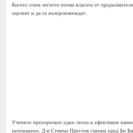
Когато спим леглото поема влагата от продължителни
оцелеят и да се възпроизвеждат.
Учените препоръчват един лесен и ефективен начин 
неоправено. Д-р Стивън Претлов говори пред Би Би 