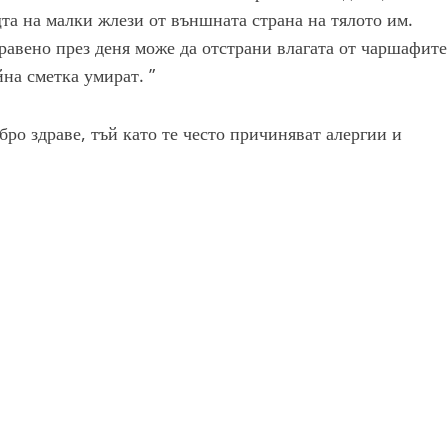
та на малки жлези от външната страна на тялото им.
равено през деня може да отстрани влагата от чаршафите
йна сметка умират. ”
бро здраве, тъй като те често причиняват алергии и