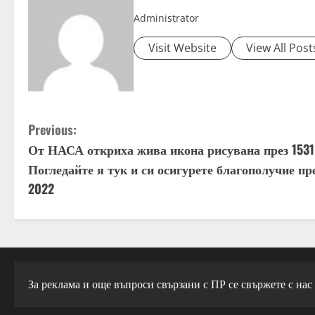
a
Administrator
d
Visit Website
View All Post
i
n
C
Previous:
g
От НАСА откриха жива икона рисувана през 1531 
o
Погледайте я тук и си осигурете благополучие пр
n
2022
t
i
n
За реклама и още въпроси свързани с ПР се свържете с нас
u