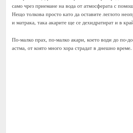
само чрез приемане на вода от атмосферата с помощ
Нещо толкова просто като да оставите леглото неоп
и матрака, така акарите ще се дехидратират и в кра
По-малко прах, по-малко акари, което води до по-до
астма, от която много хора страдат в днешно време.