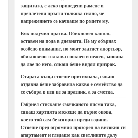
защитата, с леко приведени рамене и
преплетени пръсти толкова силно, че
напрежението се качваше по ръцете му.
Бях получил пратка. Обикновен кашон,
оставен на пода в дневната. Не му обърнах
особено внимание, но моят златист апортьор,
обикновено толкова спокоен и нежен, започна
да лае по него, сякаш беше видял призрак.
Старата къща стоеше притихнала, сякаш
отдавна беше забравила какво е семейство да
се събира в нея не за празник, а за сметка.
Габриел стискаше смачканото писмо така,
сякаш хартията можеше да върне онова,
което той сам бе изгорил преди години.
Стоеше пред огромния прозорец на високия си
апартамент и гледаше как светлините долу