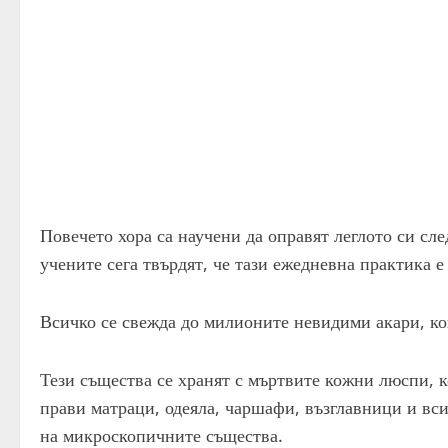
Повечето хора са научени да оправят леглото си сле
учените сега твърдят, че тази ежедневна практика 
Всичко се свежда до милионите невидими акари, ко
Тези същества се хранят с мъртвите кожни люспи, ко
прави матраци, одеяла, чаршафи, възглавници и вси
на микроскопичните същества.