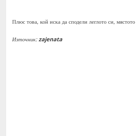
Плюс това, кой иска да сподели леглото си, мястот
Източник:
zajenata