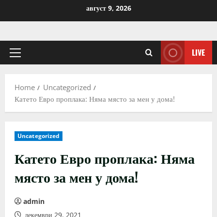
Skip
август 9, 2026
to
content
LIVE
Primary
Menu
Home
Uncategorized
Катето Евро проплака: Няма място за мен у дома!
Uncategorized
Катето Евро проплака: Няма
място за мен у дома!
admin
декември 29, 2021