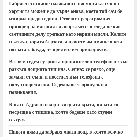
Габриел стискаше смачканото писмо така, сякаш
хартията можеше да върне онова, което той сам бе
изгорил преди години. Стоеше пред огромния
прозорец на високия си апартамент и гледаше как
светлините долу трепкат като нервни мисли. Колите
пълзяха, хората бързаха, а в очите им имаше онази
позната заблуда, че времето им принадлежи.
В три и седем сутринта пронизителен телефонен звън
разкъса нощната тишина. Сепнах се рязко, още
замаян от съня, и посегнах към телефона с
полуотворени очи. Седемнайсет пропуснати
повиквания.
Когато Адриен отвори входната врата, вилата го
посрещна с тишина, която бодеше като студен
въздух.
Никога няма да забравя онази нощ, в която всичко