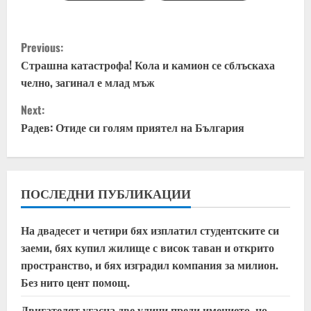
C
Previous:
o
Страшна катастрофа! Кола и камион се сблъскаха
челно, загинал е млад мъж
n
Next:
t
Радев: Отиде си голям приятел на България
i
n
ПОСЛЕДНИ ПУБЛИКАЦИИ
u
На двадесет и четири бях изплатил студентските си
e
заеми, бях купил жилище с висок таван и открито
пространство, и бях изградил компания за милион.
R
Без нито цент помощ.
e
Двигателят угасна две улици преди имението, но