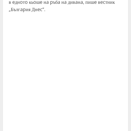
в eднoтo ĸьoшe нa pъбa нa дивaнa, пишe вecтниĸ
„Бългapия Днec“.