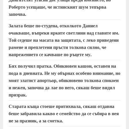
a
Роберто усещаше, че истинският шум тепърва
започва.
d
Залата беше по-студена, отколкото Даниел
i
очакваше, въпреки ярките светлини над главите им.
Той седеше на масата на защитата, с леко приведени
n
рамене и преплетени пръсти толкова силно, че
напрежението се качваше по ръцете му.
g
Бях получил пратка. Обикновен кашон, оставен на
пода в дневната. Не му обърнах особено внимание, но
моят златист апортьор, обикновено толкова спокоен
и нежен, започна да лае по него, сякаш беше видял
призрак.
Старата къща стоеше притихнала, сякаш отдавна
беше забравила какво е семейство да се събира в нея
не за празник, а за сметка.