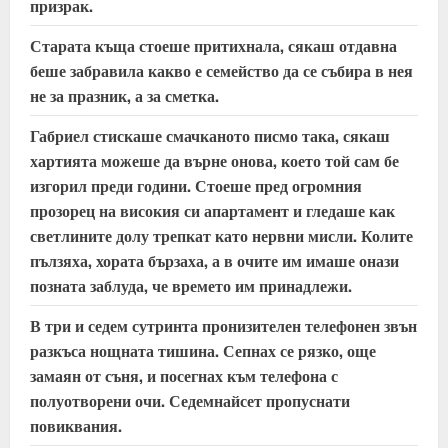
призрак.
Старата къща стоеше притихнала, сякаш отдавна
беше забравила какво е семейство да се събира в нея
не за празник, а за сметка.
Габриел стискаше смачканото писмо така, сякаш
хартията можеше да върне онова, което той сам бе
изгорил преди години. Стоеше пред огромния
прозорец на високия си апартамент и гледаше как
светлините долу трепкат като нервни мисли. Колите
пълзяха, хората бързаха, а в очите им имаше онази
позната заблуда, че времето им принадлежи.
В три и седем сутринта пронизителен телефонен звън
разкъса нощната тишина. Сепнах се рязко, още
замаян от съня, и посегнах към телефона с
полуотворени очи. Седемнайсет пропуснати
повиквания.