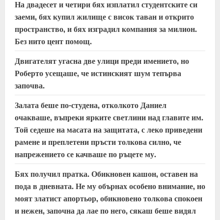
На двадесет и четири бях изплатил студентските си
R
заеми, бях купил жилище с висок таван и открито
e
пространство, и бях изградил компания за милион.
Без нито цент помощ.
a
Двигателят угасна две улици преди имението, но
d
Роберто усещаше, че истинският шум тепърва
започва.
i
Залата беше по-студена, отколкото Даниел
n
очакваше, въпреки ярките светлини над главите им.
Той седеше на масата на защитата, с леко приведени
g
рамене и преплетени пръсти толкова силно, че
напрежението се качваше по ръцете му.
Бях получил пратка. Обикновен кашон, оставен на
пода в дневната. Не му обърнах особено внимание, но
моят златист апортьор, обикновено толкова спокоен
и нежен, започна да лае по него, сякаш беше видял