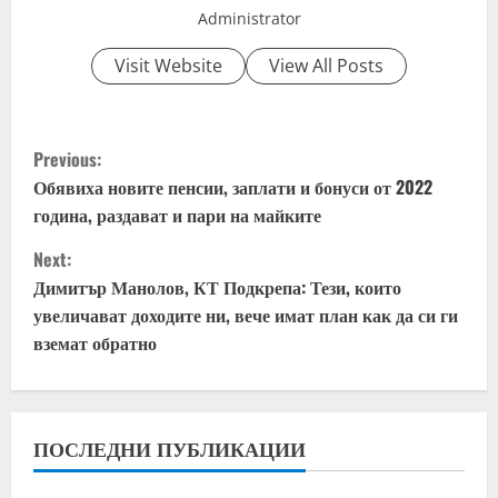
Administrator
Visit Website
View All Posts
C
Previous:
o
Обявиха новите пенсии, заплати и бонуси от 2022
година, раздават и пари на майките
n
Next:
t
Димитър Манолов, КТ Подкрепа: Тези, които
увеличават доходите ни, вече имат план как да си ги
i
вземат обратно
n
u
ПОСЛЕДНИ ПУБЛИКАЦИИ
e