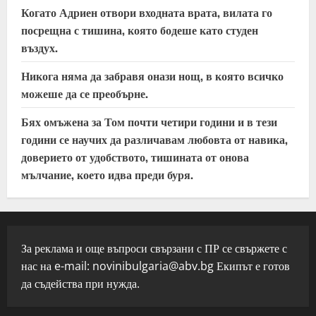
Когато Адриен отвори входната врата, вилата го
посрещна с тишина, която бодеше като студен
въздух.
Никога няма да забравя онази нощ, в която всичко
можеше да се преобърне.
Бях омъжена за Том почти четири години и в тези
години се научих да различавам любовта от навика,
доверието от удобството, тишината от онова
мълчание, което идва преди буря.
За реклама и още въпроси свързани с ПР се свържете с
нас на e-mail:
novinibulgaria@abv.bg
Екипът е готов
да съдейства при нужда.