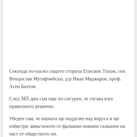
Секунди по-късно същото сториха Епископ Тихон, ген.
Венцислав Мутафчийски, д-р Иван Маджаров, проф.
Асен Балтов.
След 365 дни съм още по-сигурен, че тогава взех
правилното решение.
Убеден съм, че науката ще надделее над вируса и ще
избистри замъгленото от фалшиви новини съзнание на
част от обществото ни.