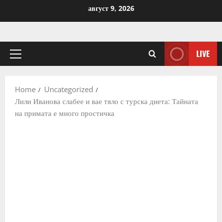
Skip
август 9, 2026
to
content
LIVE
Primary
Menu
Home
Uncategorized
Лили Иванова слабее и вае тяло с турска диета: Тайната
на примата е много простичка