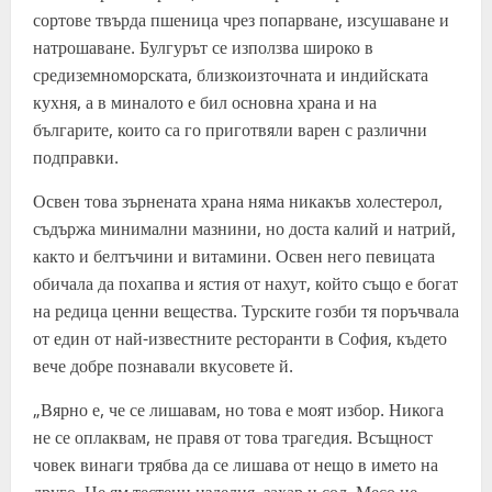
сортове твърда пшеница чрез попарване, изсушаване и
натрошаване. Булгурът се използва широко в
средиземноморската, близкоизточната и индийската
кухня, а в миналото е бил основна храна и на
българите, които са го приготвяли варен с различни
подправки.
Освен това зърнената храна няма никакъв холестерол,
съдържа минимални мазнини, но доста калий и натрий,
както и белтъчини и витамини. Освен него певицата
обичала да похапва и ястия от нахут, който също е богат
на редица ценни вещества. Турските гозби тя поръчвала
от един от най-известните ресторанти в София, където
вече добре познавали вкусовете й.
„Вярно е, че се лишавам, но това е моят избор. Никога
не се оплаквам, не правя от това трагедия. Всъщност
човек винаги трябва да се лишава от нещо в името на