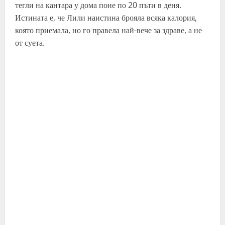
тегли на кантара у дома поне по 20 пъти в деня.
Истината е, че Лили наистина брояла всяка калория,
която приемала, но го правела най-вече за здраве, а не
от суета.