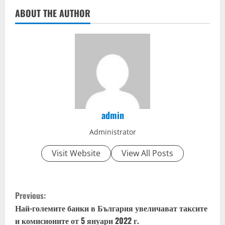
ABOUT THE AUTHOR
admin
Administrator
Visit Website
View All Posts
C
Previous:
o
Най-големите банки в България увеличават таксите
и комисионите от 5 януари 2022 г.