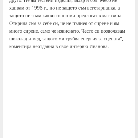
друго. Не ям тестени изделия, захар и сол. Месо не
хапвам от 1998 г., но не защото съм вегетарианка, а
защото не знам какво точно ми предлагат в магазина.
Открила съм за себе си, че не пълнея от сирене и ям
много сирене, само че изкиснато. Често си позволявам
шоколад и мед, защото ми трябва енергия за сцената“,
коментира неотдавна в свое интервю Иванова.