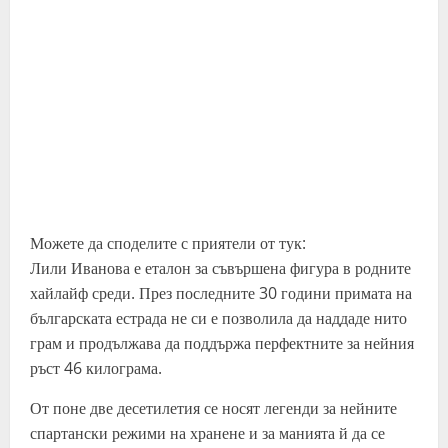
Можете да споделите с приятели от тук:
Лили Иванова е еталон за съвършена фигура в родните
хайлайф среди. През последните 30 години примата на
българската естрада не си е позволила да наддаде нито
грам и продължава да поддържа перфектните за нейния
ръст 46 килограма.
От поне две десетилетия се носят легенди за нейните
спартански режими на хранене и за манията й да се