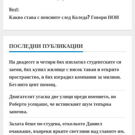
n
Next:
t
Какво става с пенсиите след Коледа? Говори НОИ
i
n
ПОСЛЕДНИ ПУБЛИКАЦИИ
u
На двадесет и четири бях изплатил студентските си
e
заеми, бях купил жилище с висок таван и открито
пространство, и бях изградил компания за милион.
R
Без нито цент помощ.
e
Двигателят угасна две улици преди имението, но
a
Роберто усещаше, че истинският шум тепърва
започва.
d
Залата беше по-студена, отколкото Даниел
i
очакваше, въпреки ярките светлини над главите им.