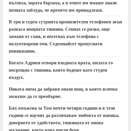
пълзяха, хората бързаха, а в очите им имаше онази
позната заблуда, че времето им принадлежи.
В три и седем сутринта пронизителен телефонен звън
разкъса нощната тишина. Сепнах се рязко, още
замаян от съня, и посегнах към телефона с
полуотворени очи. Седемнайсет пропуснати
повиквания.
Когато Адриен отвори входната врата, вилата го
посрещна с тишина, която бодеше като студен
въздух.
Никога няма да забравя онази нощ, в която всичко
можеше да се преобърне.
Бях омъжена за Том почти четири години и в тези
години се научих да различавам любовта от навика,
доверието от удобството, тишината от онова
мълчание, което идва преди буря.