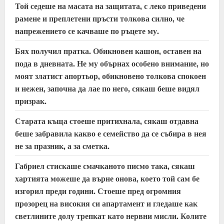
Той седеше на масата на защитата, с леко приведени
n
рамене и преплетени пръсти толкова силно, че
напрежението се качваше по ръцете му.
g
Бях получил пратка. Обикновен кашон, оставен на
пода в дневната. Не му обърнах особено внимание, но
моят златист апортьор, обикновено толкова спокоен
и нежен, започна да лае по него, сякаш беше видял
призрак.
Старата къща стоеше притихнала, сякаш отдавна
беше забравила какво е семейство да се събира в нея
не за празник, а за сметка.
Габриел стискаше смачканото писмо така, сякаш
хартията можеше да върне онова, което той сам бе
изгорил преди години. Стоеше пред огромния
прозорец на високия си апартамент и гледаше как
светлините долу трепкат като нервни мисли. Колите