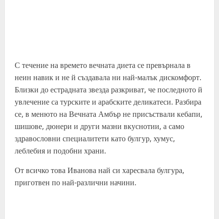
С течение на времето вечната диета се превърнала в
неин навик и не й създавала ни най-малък дискомфорт.
Близки до естрадната звезда разкриват, че последното й
увлечение са турските и арабските деликатеси. Разбира
се, в менюто на Вечната Амбър не присъствали кебапи,
шишове, дюнери и други мазни вкуснотии, а само
здравословни специалитети като булгур, хумус,
леблебия и подобни храни.
От всичко това Иванова най си харесвала булгура,
приготвен по най-различни начини.