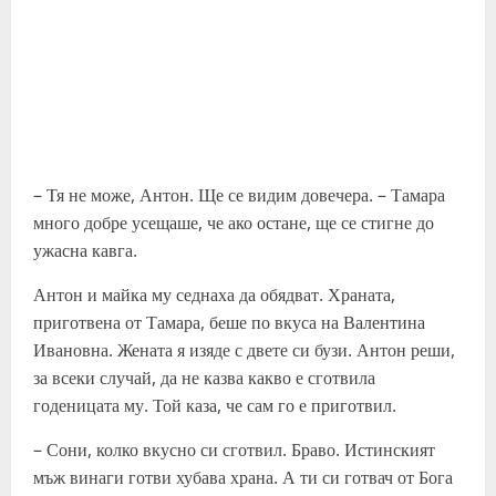
– Тя не може, Антон. Ще се видим довечера. – Тамара
много добре усещаше, че ако остане, ще се стигне до
ужасна кавга.
Антон и майка му седнаха да обядват. Храната,
приготвена от Тамара, беше по вкуса на Валентина
Ивановна. Жената я изяде с двете си бузи. Антон реши,
за всеки случай, да не казва какво е сготвила
годеницата му. Той каза, че сам го е приготвил.
– Сони, колко вкусно си сготвил. Браво. Истинският
мъж винаги готви хубава храна. А ти си готвач от Бога