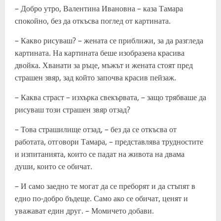
– Добро утро, Валентина Ивановна – каза Тамара
спокойно, без да откъсва поглед от картината.
– Какво рисуваш? – жената се приближи, за да разгледа
картината. На картината беше изобразена красива
двойка. Хванати за ръце, мъжът и жената стоят пред
страшен звяр, зад който започва красив пейзаж.
– Каква страст – изхърка свекървата, – защо трябваше да
рисуваш този страшен звяр отзад?
– Това страшилище отзад, – без да се откъсва от
работата, отговори Тамара, – представлява трудностите
и изпитанията, които се падат на живота на двама
души, които се обичат.
– И само заедно те могат да се преборят и да стъпят в
едно по-добро бъдеще. Само ако се обичат, ценят и
уважават един друг. – Момичето добави.