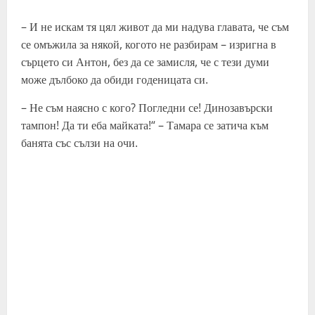
– И не искам тя цял живот да ми надува главата, че съм
се омъжила за някой, когото не разбирам – изригна в
сърцето си Антон, без да се замисля, че с тези думи
може дълбоко да обиди годеницата си.
– Не съм наясно с кого? Погледни се! Динозавърски
тампон! Да ти еба майката!“ – Тамара се затича към
банята със сълзи на очи.