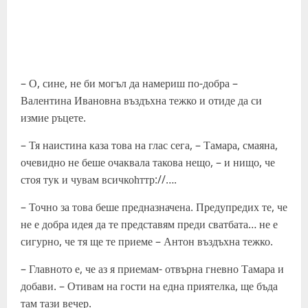
– О, сине, не би могъл да намериш по-добра –
Валентина Ивановна въздъхна тежко и отиде да си
измие ръцете.
– Тя наистина каза това на глас сега, – Тамара, смаяна,
очевидно не беше очаквала такова нещо, – и нищо, че
стоя тук и чувам всичкоһттр://….
– Точно за това беше предназначена. Предупредих те, че
не е добра идея да те представям преди сватбата… не е
сигурно, че тя ще те приеме – Антон въздъхна тежко.
– Главното е, че аз я приемам- отвърна гневно Тамара и
добави. – Отивам на гости на една приятелка, ще бъда
там тази вечер.