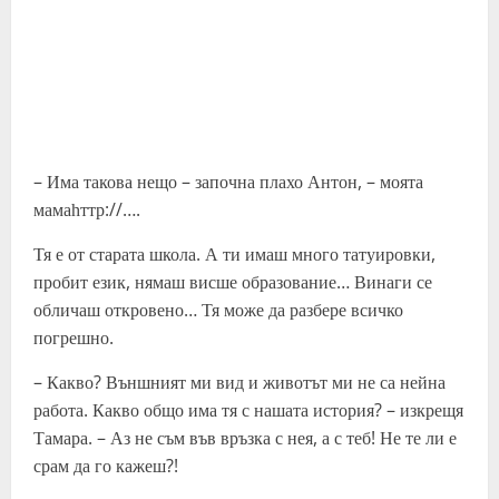
– Има такова нещо – започна плахо Антон, – моята
мамаһттр://….
Тя е от старата школа. А ти имаш много татуировки,
пробит език, нямаш висше образование… Винаги се
обличаш откровено… Тя може да разбере всичко
погрешно.
– Какво? Външният ми вид и животът ми не са нейна
работа. Какво общо има тя с нашата история? – изкрещя
Тамара. – Аз не съм във връзка с нея, а с теб! Не те ли е
срам да го кажеш?!