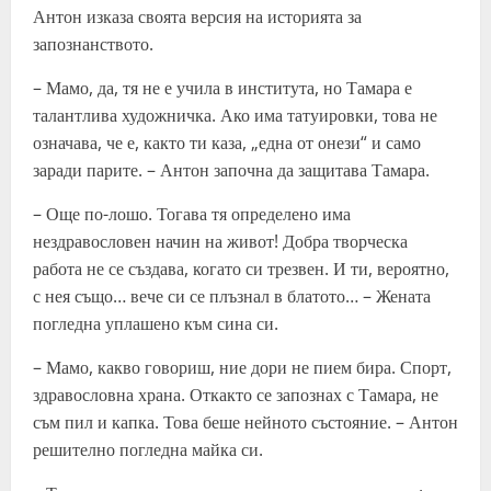
Антон изказа своята версия на историята за
запознанството.
– Мамо, да, тя не е учила в института, но Тамара е
талантлива художничка. Ако има татуировки, това не
означава, че е, както ти каза, „една от онези“ и само
заради парите. – Антон започна да защитава Тамара.
– Още по-лошо. Тогава тя определено има
нездравословен начин на живот! Добра творческа
работа не се създава, когато си трезвен. И ти, вероятно,
с нея също… вече си се плъзнал в блатото… – Жената
погледна уплашено към сина си.
– Мамо, какво говориш, ние дори не пием бира. Спорт,
здравословна храна. Откакто се запознах с Тамара, не
съм пил и капка. Това беше нейното състояние. – Антон
решително погледна майка си.