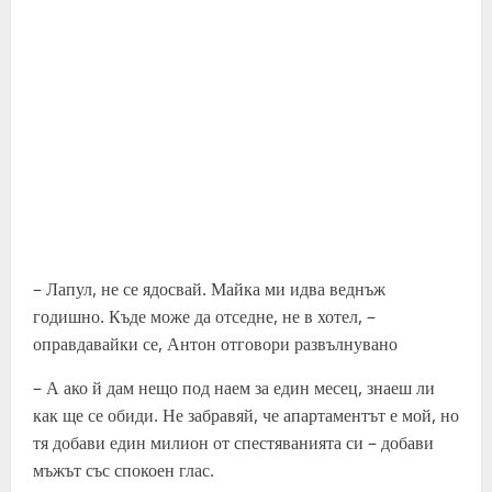
– Лапул, не се ядосвай. Майка ми идва веднъж
годишно. Къде може да отседне, не в хотел, –
оправдавайки се, Антон отговори развълнувано
– А ако й дам нещо под наем за един месец, знаеш ли
как ще се обиди. Не забравяй, че апартаментът е мой, но
тя добави един милион от спестяванията си – добави
мъжът със спокоен глас.