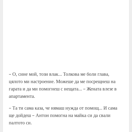
– О, сине мой, този влак… Толкова ме боли глава,
цялото ми настроение. Можеше да ме посрещнеш на
гарата и да ми помогнеш с нещата… – Жената влезе в
апартамента.
– Та ти сама каза, че нямаш нужда от помощ… И сама
ще дойдеш – Антон помогна на майка си да свали
палтото си.