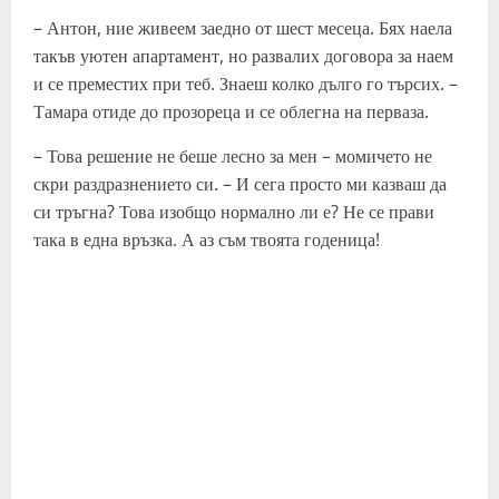
– Антон, ние живеем заедно от шест месеца. Бях наела
такъв уютен апартамент, но развалих договора за наем
и се преместих при теб. Знаеш колко дълго го търсих. –
Тамара отиде до прозореца и се облегна на перваза.
– Това решение не беше лесно за мен – момичето не
скри раздразнението си. – И сега просто ми казваш да
си тръгна? Това изобщо нормално ли е? Не се прави
така в една връзка. А аз съм твоята годеница!