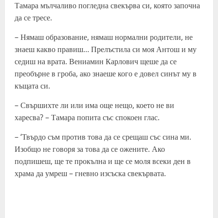
Тамара мълчаливо погледна свекърва си, която започна
да се тресе.
– Нямаш образование, нямаш нормални родители, не
знаеш какво правиш… Прелъстила си моя Антош и му
седиш на врата. Вениамин Карлович щеше да се
преобърне в гроба, ако знаеше кого е довел синът му в
къщата си.
– Свършихте ли или има още нещо, което не ви
харесва? – Тамара попита със спокоен глас.
– ‘Твърдо съм против това да се срещаш със сина ми.
Изобщо не говоря за това да се ожените. Ако
подпишеш, ще те прокълна и ще се моля всеки ден в
храма да умреш – гневно изсъска свекървата.