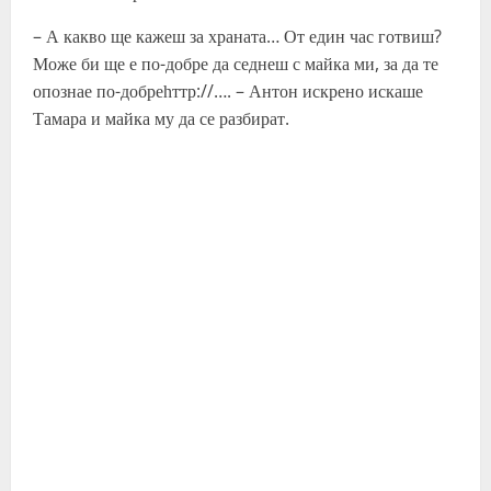
– А какво ще кажеш за храната… От един час готвиш?
Може би ще е по-добре да седнеш с майка ми, за да те
опознае по-добреһттр://…. – Антон искрено искаше
Тамара и майка му да се разбират.