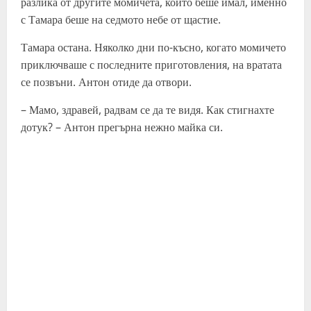
разлика от другите момичета, които беше имал, именно
с Тамара беше на седмото небе от щастие.
Тамара остана. Няколко дни по-късно, когато момичето
приключваше с последните приготовления, на вратата
се позвъни. Антон отиде да отвори.
– Мамо, здравей, радвам се да те видя. Как стигнахте
дотук? – Антон прегърна нежно майка си.