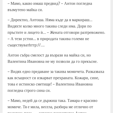
– Мамо, какво имаш предвид? – Антон погледна
възмутено майка си.
– Директно, Антоша. Няма къде да я маркираш…
Видяхте колко много такива следи има. Дори по
пръстите и лицето ѝ… – Жената отговори разтревожено.
– А тези устни… в природата такива големи не
съществуватһттр://….
Антон събра смелост да възрази на майка си, но
Валентина Ивановна не му позволи да го прекъсне.
– Видях едно предаване за такива момичета. Разказваха
как всъщност си изкарват прехраната. Кожари, сине,
това е истинско сметище! – Валентина Ивановна
погледна строго сина си.
– Мамо, недей да се държиш така. Тамара е красиво
момиче. Тя е мила, весела, разбира ме отлично от