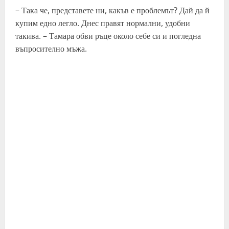
– Така че, представете ни, какъв е проблемът? Дай да й
купим едно легло. Днес правят нормални, удобни
такива. – Тамара обви ръце около себе си и погледна
въпросително мъжа.