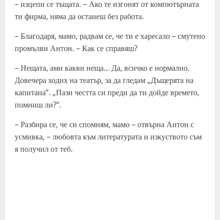
– изцепи се тъщата. – Ако те изгонят от компютърната
ти фирма, няма да останеш без работа.
– Благодаря, мамо, радвам се, че ти е харесало – смутено
промълви Антон. – Как се справяш?
– Нещата, ами какви неща… Да, всичко е нормално.
Довечера ходих на театър, за да гледам „Дъщерята на
капитана“. „Пази честта си преди да ти дойде времето,
помниш ли?“.
– Разбира се, че си спомням, мамо – отвърна Антон с
усмивка, – любовта към литературата и изкуството съм
я получил от теб.