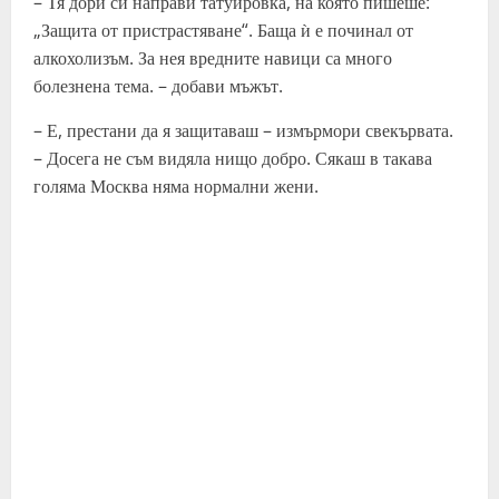
– Тя дори си направи татуировка, на която пишеше:
„Защита от пристрастяване“. Баща ѝ е починал от
алкохолизъм. За нея вредните навици са много
болезнена тема. – добави мъжът.
– Е, престани да я защитаваш – измърмори свекървата.
– Досега не съм видяла нищо добро. Сякаш в такава
голяма Москва няма нормални жени.