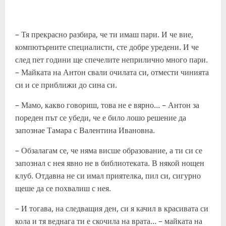
– Тя прекрасно разбира, че ти имаш пари. И че вие,
компютърните специалисти, сте добре уредени. И че
след пет години ще спечелите неприлично много пари.
– Майката на Антон свали очилата си, отмести чинията
си и се приближи до сина си.
– Мамо, какво говориш, това не е вярно… – Антон за
пореден път се убеди, че е било лошо решение да
запознае Тамара с Валентина Ивановна.
– Обзалагам се, че няма висше образование, а ти си се
запознал с нея явно не в библиотеката. В някой нощен
клуб. Отдавна не си имал приятелка, пил си, сигурно
щеше да се похвалиш с нея.
– И тогава, на следващия ден, си я качил в красивата си
кола и тя веднага ти е скочила на врата… – майката на