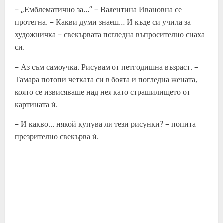
– „Емблематично за…“ – Валентина Ивановна се
протегна. – Какви думи знаеш… И къде си учила за
художничка – свекървата погледна въпросително снаха
си.
– Аз съм самоучка. Рисувам от петгодишна възраст. –
Тамара потопи четката си в боята и погледна жената,
която се извисяваше над нея като страшилището от
картината ѝ.
– И какво… някой купува ли тези рисунки? – попита
презрително свекърва ѝ.