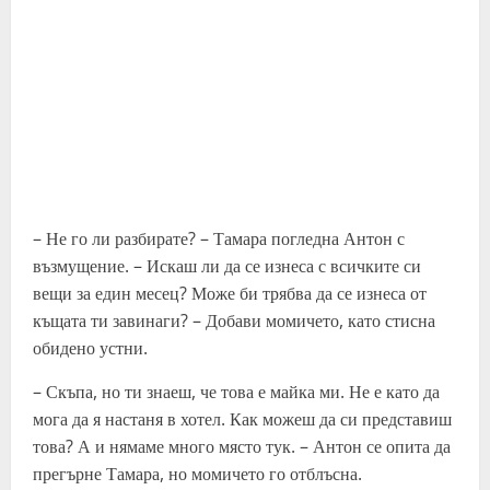
– Не го ли разбирате? – Тамара погледна Антон с
възмущение. – Искаш ли да се изнеса с всичките си
вещи за един месец? Може би трябва да се изнеса от
къщата ти завинаги? – Добави момичето, като стисна
обидено устни.
– Скъпа, но ти знаеш, че това е майка ми. Не е като да
мога да я настаня в хотел. Как можеш да си представиш
това? А и нямаме много място тук. – Антон се опита да
прегърне Тамара, но момичето го отблъсна.