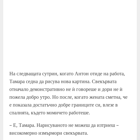
На следващата сутрин, когато Антон отиде на работа,
Тамара седна да рисува нова картина. Свекървата
отначало демонстративно не ѝ говореше и дори не ѝ
пожела добро утро. Но после, когато жената сметна, че
е показала достатъчно добре границите си, влезе в
спалнята, където момичето работеше.
– Е, Тамара. Нарисуваното не можеш да изтриеш –
високомерно измърмори свекървата.