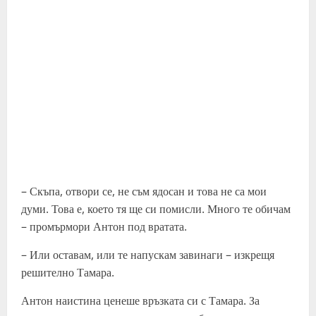
– Скъпа, отвори се, не съм ядосан и това не са мои
думи. Това е, което тя ще си помисли. Много те обичам
– промърмори Антон под вратата.
– Или оставам, или те напускам завинаги – изкрещя
решително Тамара.
Антон наистина ценеше връзката си с Тамара. За