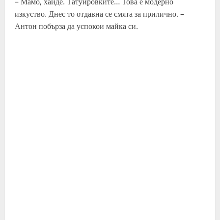
– Мамо, хайде. Татуировките… Това е модерно
изкуство. Днес то отдавна се смята за прилично. –
Антон побърза да успокои майка си.