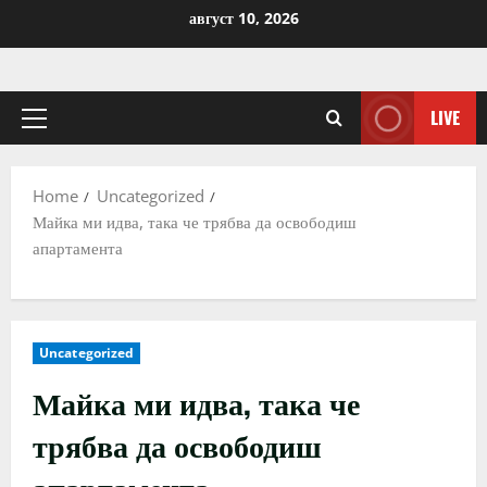
Skip
август 10, 2026
to
content
LIVE
Primary
Menu
Home
Uncategorized
Майка ми идва, така че трябва да освободиш
апартамента
Uncategorized
Майка ми идва, така че
трябва да освободиш
апартамента