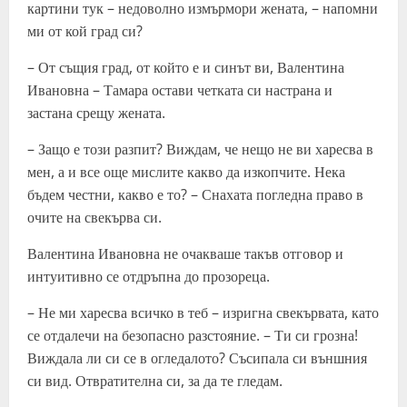
картини тук – недоволно измърмори жената, – напомни
ми от кой град си?
– От същия град, от който е и синът ви, Валентина
Ивановна – Тамара остави четката си настрана и
застана срещу жената.
– Защо е този разпит? Виждам, че нещо не ви харесва в
мен, а и все още мислите какво да изкопчите. Нека
бъдем честни, какво е то? – Снахата погледна право в
очите на свекърва си.
Валентина Ивановна не очакваше такъв отговор и
интуитивно се отдръпна до прозореца.
– Не ми харесва всичко в теб – изригна свекървата, като
се отдалечи на безопасно разстояние. – Ти си грозна!
Виждала ли си се в огледалото? Съсипала си външния
си вид. Отвратителна си, за да те гледам.