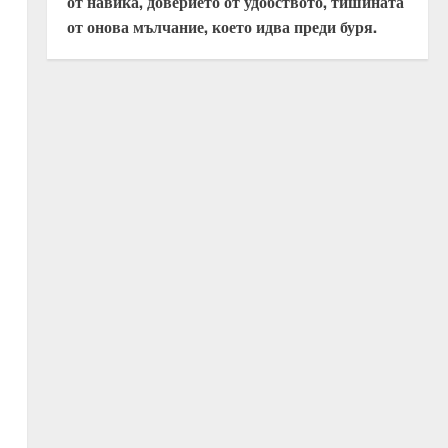
от навика, доверието от удобството, тишината
от онова мълчание, което идва преди буря.