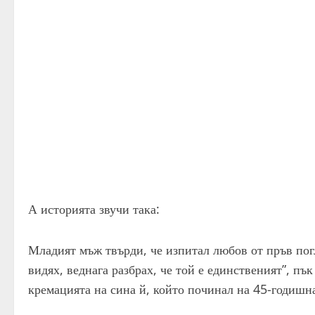
А историята звучи така:
Младият мъж твърди, че изпитал любов от пръв погл
видях, веднага разбрах, че той е единственият”, пъ
кремацията на сина й, който починал на 45-годишна