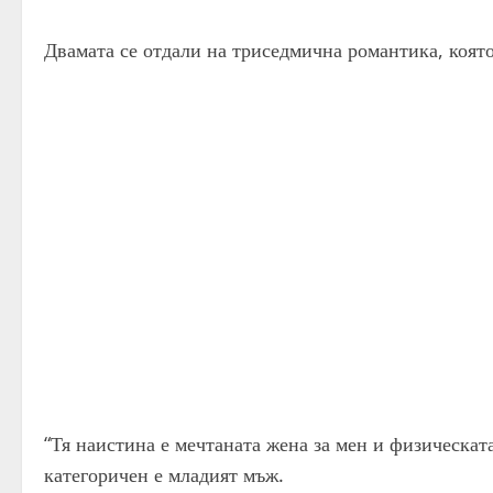
Двамата се отдали на триседмична романтика, която
“Тя наистина е мечтаната жена за мен и физическат
категоричен е младият мъж.