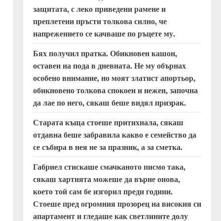
защитата, с леко приведени рамене и
преплетени пръсти толкова силно, че
напрежението се качваше по ръцете му.
Бях получил пратка. Обикновен кашон,
оставен на пода в дневната. Не му обърнах
особено внимание, но моят златист апортьор,
обикновено толкова спокоен и нежен, започна
да лае по него, сякаш беше видял призрак.
Старата къща стоеше притихнала, сякаш
отдавна беше забравила какво е семейство да
се събира в нея не за празник, а за сметка.
Габриел стискаше смачканото писмо така,
сякаш хартията можеше да върне онова,
което той сам бе изгорил преди години.
Стоеше пред огромния прозорец на високия си
апартамент и гледаше как светлините долу