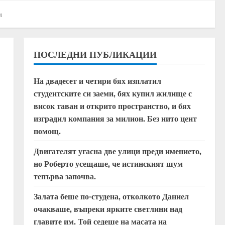
и
ПОСЛЕДНИ ПУБЛИКАЦИИ
На двадесет и четири бях изплатил
студентските си заеми, бях купил жилище с
висок таван и открито пространство, и бях
изградил компания за милион. Без нито цент
помощ.
Двигателят угасна две улици преди имението,
но Роберто усещаше, че истинският шум
тепърва започва.
Залата беше по-студена, отколкото Даниел
очакваше, въпреки ярките светлини над
главите им. Той седеше на масата на