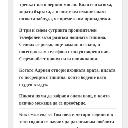
трепкат като нервни мисли. Колите пълзяха,
хората бързаха, а в очите им имаше онази
позната заблуда, че времето им принадлежи.
В три и седем сутринта пронизителен
телефонен звън разкъса нощната тишина.
Сепнах се рязко, още замаян от съня, и
посегнах към телефона с полуотворени очи.
Седемнайсет пропуснати повиквания.
Когато Адриен отвори входната врата, вилата
го посрещна с тишина, която бодеше като
студен въздух.
Никога няма да забравя онази нощ, в която
всичко можеше да се преобърне.
Бях омъжена за Том почти четири години и в
тези години се научих да различавам любовта