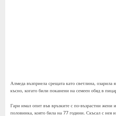
Алмеда възприела срещата като светлина, озарила я
късно, когато били поканени на семеен обяд в пица
Гари имал опит във връзките с по-възрастни жени 
половинка, която била на 77 години. Скъсал с нея и