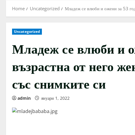
Home
Uncategorized
Младеж се влюби и ожени за 53 го
Uncategorized
Младеж се влюби и о
възрастна от него ж
със снимките си
admin
януари 1, 2022