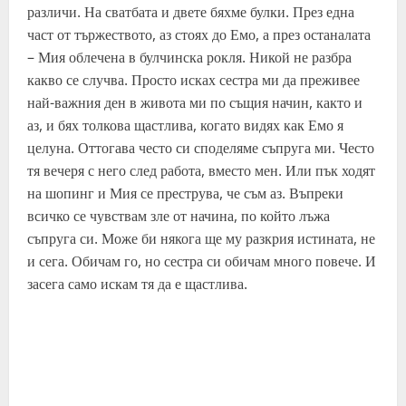
различи. На сватбата и двете бяхме булки. През една
част от тържеството, аз стоях до Емо, а през останалата
– Мия облечена в булчинска рокля. Никой не разбра
какво се случва. Просто исках сестра ми да преживее
най-важния ден в живота ми по същия начин, както и
аз, и бях толкова щастлива, когато видях как Емо я
целуна. Оттогава често си споделяме съпруга ми. Често
тя вечеря с него след работа, вместо мен. Или пък ходят
на шопинг и Мия се преструва, че съм аз. Въпреки
всичко се чувствам зле от начина, по който лъжа
съпруга си. Може би някога ще му разкрия истината, не
и сега. Обичам го, но сестра си обичам много повече. И
засега само искам тя да е щастлива.