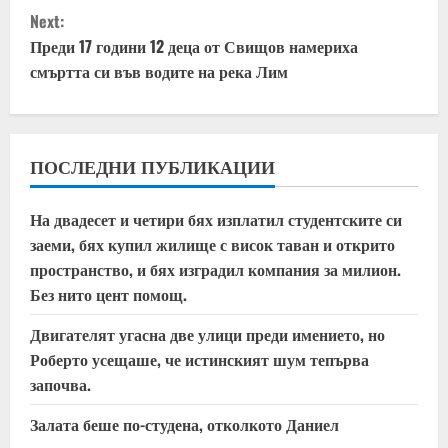
n
Next:
t
Преди 17 години 12 деца от Свищов намериха
смъртта си във водите на река Лим
i
n
u
ПОСЛЕДНИ ПУБЛИКАЦИИ
e
На двадесет и четири бях изплатил студентските си
заеми, бях купил жилище с висок таван и открито
R
пространство, и бях изградил компания за милион.
e
Без нито цент помощ.
a
Двигателят угасна две улици преди имението, но
Роберто усещаше, че истинският шум тепърва
d
започва.
i
Залата беше по-студена, отколкото Даниел