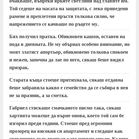
очакваше, въпреки ярките светлини над главите им.
n
Той седеше на масата на защитата, с леко приведени
рамене и преплетени пръсти толкова силно, че
g
напрежението се качваше по ръцете му.
Бях получил пратка. Обикновен кашон, оставен на
пода в дневната. Не му обърнах особено внимание, но
моят златист апортьор, обикновено толкова спокоен
и нежен, започна да лае по него, сякаш беше видял
призрак.
Старата къща стоеше притихнала, сякаш отдавна
беше забравила какво е семейство да се събира в нея
не за празник, а за сметка.
Габриел стискаше смачканото писмо така, сякаш
хартията можеше да върне онова, което той сам бе
изгорил преди години. Стоеше пред огромния
прозорец на високия си апартамент и гледаше как
светлините долу трепкат като нервни мисли. Колите