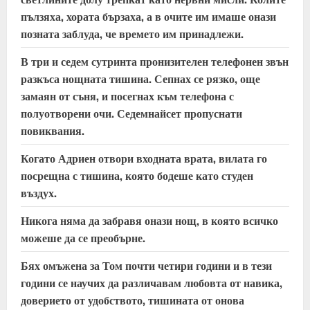
пълзяха, хората бързаха, а в очите им имаше онази
позната заблуда, че времето им принадлежи.
В три и седем сутринта пронизителен телефонен звън
разкъса нощната тишина. Сепнах се рязко, още
замаян от съня, и посегнах към телефона с
полуотворени очи. Седемнайсет пропуснати
повиквания.
Когато Адриен отвори входната врата, вилата го
посрещна с тишина, която бодеше като студен
въздух.
Никога няма да забравя онази нощ, в която всичко
можеше да се преобърне.
Бях омъжена за Том почти четири години и в тези
години се научих да различавам любовта от навика,
доверието от удобството, тишината от онова