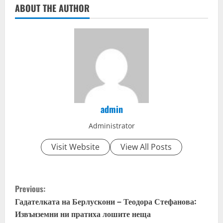
ABOUT THE AUTHOR
i
n
g
admin
Administrator
Visit Website
View All Posts
C
Previous:
o
Гадателката на Берлускони – Теодора Стефанова:
Извънземни ни пратиха лошите неща