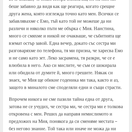
беше забавно да видя как ще реагира, когато срещне
друга жена, която изглежда точно като мен. Всички се
забавлявахме с Емо, тъй като той не можеше да ни
различи и няколко пъти ме обърка с Мия. Наистина,
много се смяхме и никой не очакваше, че събитията ще
вземат остър завой. Една вечер, докато със сестра ми
разговаряхме по телефона, тя ми призна, че харесва Емо
и не само като зет. Леко засрамена, тя разкри, че се е
влюбила в него. Ако си мислите, че съм се шокирала
или обидила от думите й, много грешите. Някак си
знаех, че Мия ще обикне годеника ми така, както и аз,
защото в миналото сме споделяли едни и същи страсти.
Впрочем никога не сме пазили тайна една от друга,
затова не се учудих, че сестра ми, че сестра ми е толкова
откровена с мен. Реших да направя немислимото и
предложих на Мия, понякога да си сменяме местата –
без негово знание. Той така или иначе не можа да ни