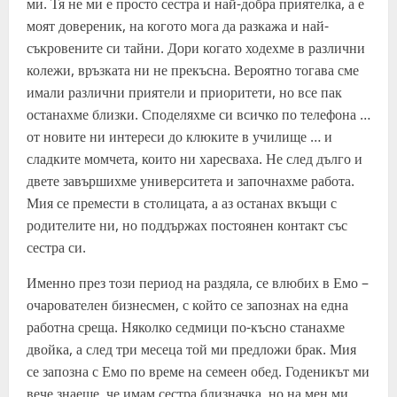
ми. Тя не ми е просто сестра и най-добра приятелка, а е
моят довереник, на когото мога да разкажа и най-
съкровените си тайни. Дори когато ходехме в различни
колежи, връзката ни не прекъсна. Вероятно тогава сме
имали различни приятели и приоритети, но все пак
останахме близки. Споделяхме си всичко по телефона …
от новите ни интереси до клюките в училище … и
сладките момчета, които ни харесваха. Не след дълго и
двете завършихме университета и започнахме работа.
Мия се премести в столицата, а аз останах вкъщи с
родителите ни, но поддържах постоянен контакт със
сестра си.
Именно през този период на раздяла, се влюбих в Емо –
очарователен бизнесмен, с който се запознах на една
работна среща. Няколко седмици по-късно станахме
двойка, а след три месеца той ми предложи брак. Мия
се запозна с Емо по време на семеен обед. Годеникът ми
вече знаеше, че имам сестра близначка, но на мен ми