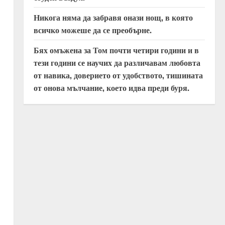
Никога няма да забравя онази нощ, в която
всичко можеше да се преобърне.
Бях омъжена за Том почти четири години и в
тези години се научих да различавам любовта
от навика, доверието от удобството, тишината
от онова мълчание, което идва преди буря.