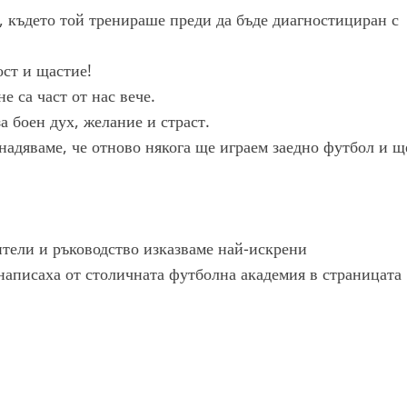
, където той тренираше преди да бъде диагностициран с
ост и щастие!
е са част от нас вече.
а боен дух, желание и страст.
надяваме, че отново някога ще играем заедно футбол и щ
ители и ръководство изказваме най-искрени
 написаха от столичната футболна академия в страницата