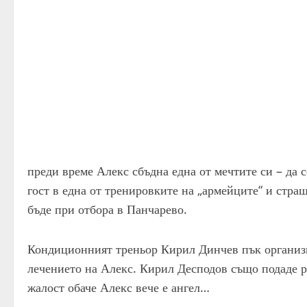
преди време Алекс сбъдна една от мечтите си – да
гост в една от тренировките на „армейците“ и стра
бъде при отбора в Панчарево.
Кондиционният треньор Кирил Динчев пък организи
лечението на Алекс. Кирил Десподов също подаде ръ
жалост обаче Алекс вече е ангел…