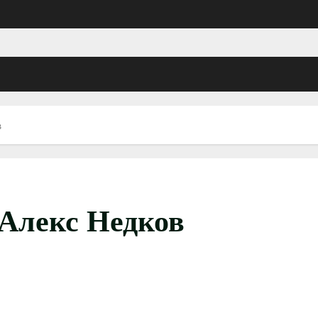
в
 Алекс Недков