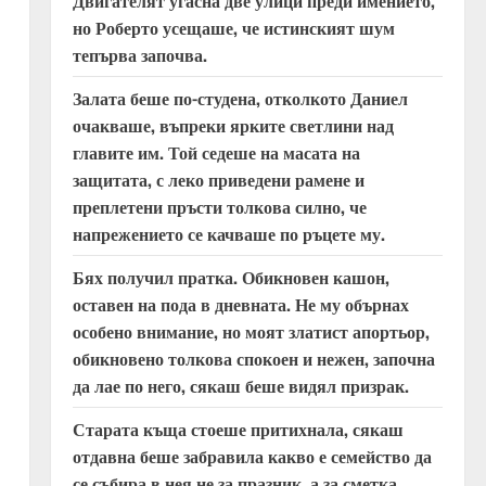
Двигателят угасна две улици преди имението,
но Роберто усещаше, че истинският шум
тепърва започва.
Залата беше по-студена, отколкото Даниел
очакваше, въпреки ярките светлини над
главите им. Той седеше на масата на
защитата, с леко приведени рамене и
преплетени пръсти толкова силно, че
напрежението се качваше по ръцете му.
Бях получил пратка. Обикновен кашон,
оставен на пода в дневната. Не му обърнах
особено внимание, но моят златист апортьор,
обикновено толкова спокоен и нежен, започна
да лае по него, сякаш беше видял призрак.
Старата къща стоеше притихнала, сякаш
отдавна беше забравила какво е семейство да
се събира в нея не за празник, а за сметка.