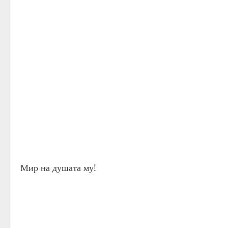
Мир на душата му!
C
o