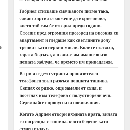
Габриел стискаше смачканото писмо така,
сякаш хартията можеше да върне онова,
което той сам бе изгорил преди години.
Стоеше пред огромния прозорец на високия си
апартамент и гледаше как светлините долу
е
трепкат като нервни мисли. Колите пълзяха,
хората бързаха, а в очите им имаше онази
позната заблуда, че времето им принадлежи.
В три и седем сутринта пронизителен
телефонен звън разкъса нощната тишина.
Сепнах се рязко, още замаян от съня, и
посегнах към телефона с полуотворени очи.
Седемнайсет пропуснати повиквания.
Когато Адриен отвори входната врата, вилата
го посрещна с тишина, която бодеше като
студен въздух.