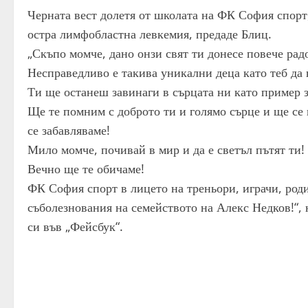
Черната вест долетя от школата на ФК София спорт
остра лимфобластна левкемия, предаде Блиц.
„Скъпо момче, дано онзи свят ти донесе повече рад
Несправедливо е такива уникални деца като теб да н
Ти ще останеш завинаги в сърцата ни като пример з
Ще те помним с доброто ти и голямо сърце и ще се 
се забавляваме!
Мило момче, почивай в мир и да е светъл пътят ти!
Вечно ще те обичаме!
ФК София спорт в лицето на треньори, играчи, род
съболезнования на семейството на Алекс Недков!“,
си във „Фейсбук“.