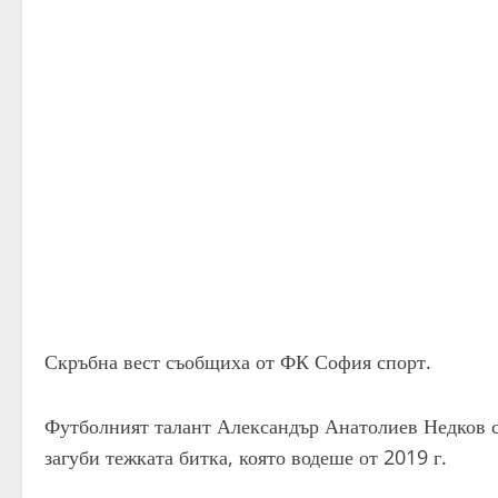
Скръбна вест съобщиха от ФК София спорт.
Футболният талант Александър Анатолиев Недков си
загуби тежката битка, която водеше от 2019 г.