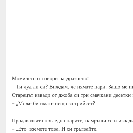
Момичето отговори раздразнено:
– Ти луд ли си? Виждам, че нямате пари. Защо ме 
Старецът извади от джоба си три смачкани десетки
– „Може би имате нещо за трийсет?
Продавачката погледна парите, намръщи се и извад
– „Ето, вземете това. И си тръгвайте.