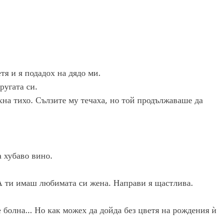
тя и я подадох на дядо ми.
ругата си.
хна тихо. Сълзите му течаха, но той продължаваше да
 хубаво вино.
. А ти имаш любимата си жена. Направи я щастлива.
е болна… Но как можех да дойда без цветя на рождения ѝ