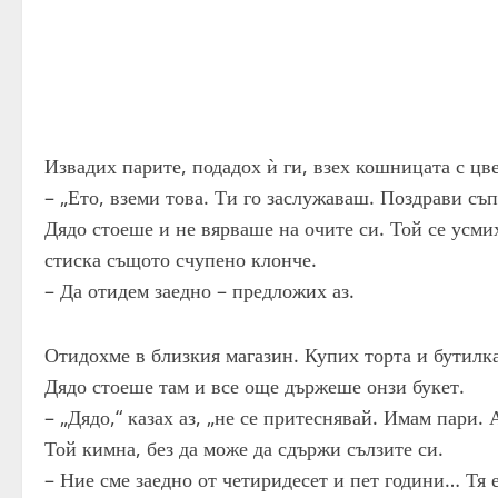
Извадих парите, подадох ѝ ги, взех кошницата с цве
– „Ето, вземи това. Ти го заслужаваш. Поздрави съп
Дядо стоеше и не вярваше на очите си. Той се усми
стиска същото счупено клонче.
– Да отидем заедно – предложих аз.
Отидохме в близкия магазин. Купих торта и бутилка
Дядо стоеше там и все още държеше онзи букет.
– „Дядо,“ казах аз, „не се притеснявай. Имам пари
Той кимна, без да може да сдържи сълзите си.
– Ние сме заедно от четиридесет и пет години… Тя 