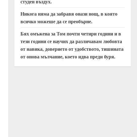
студен въздух.
Никога няма да забравя онази нощ, в която
всичко можеше да се преобърне.
Бях омъжена за Том почти четири години и в
тези години се научих да различавам любовта
от навика, доверието от удобството, тишината
от онова мълчание, което идва преди буря.