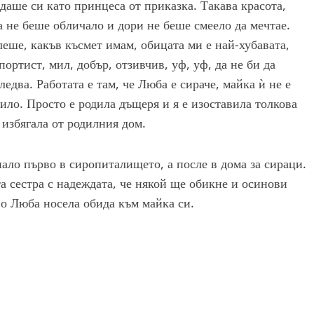
даше си като принцеса от приказка. Такава красота,
 не беше обличало и дори не беше смеело да мечтае.
еше, какъв късмет имам, обицата ми е най-хубавата,
портист, мил, добър, отзивчив, уф, уф, да не би да
едва. Работата е там, че Люба е сираче, майка ѝ не е
чило. Просто е родила дъщеря и я е изоставила толкова
е избягала от родилния дом.
ало първо в сиропиталището, а после в дома за сираци.
 сестра с надеждата, че някой ще обикне и осинови
во Люба носела обида към майка си.