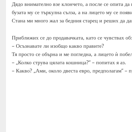
Дядо внимателно взе клончето, а после се опита да 
бузата му се търкулна сълза, а на лицето му се появ
Стана ми много жал за бедния старец и реших да да
Приближих се до продавачката, като се чувствах обз
– Осъзнавате ли изобщо какво правите?
Тя просто се обърна и ме погледна, а лицето ѝ побел
– „Колко струва цялата кошница?“ – попитах я аз.
– Какво? „Ами, около двеста евро, предполагам“ – 