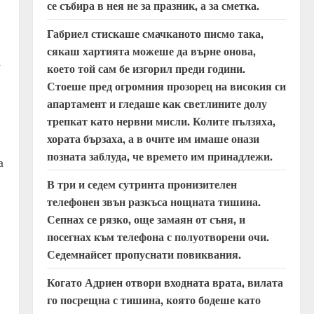
се събира в нея не за празник, а за сметка.
Габриел стискаше смачканото писмо така,
сякаш хартията можеше да върне онова,
а
което той сам бе изгорил преди години.
Стоеше пред огромния прозорец на високия си
апартамент и гледаше как светлините долу
трепкат като нервни мисли. Колите пълзяха,
хората бързаха, а в очите им имаше онази
позната заблуда, че времето им принадлежи.
а
В три и седем сутринта пронизителен
телефонен звън разкъса нощната тишина.
Сепнах се рязко, още замаян от съня, и
посегнах към телефона с полуотворени очи.
Седемнайсет пропуснати повиквания.
Когато Адриен отвори входната врата, вилата
го посрещна с тишина, която бодеше като