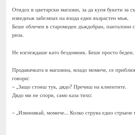
Отидох в цветарски магазин, за да купя букети за с
изведнъж забелязах на входа един възрастен мъж.
Беше облечен в старомоден дъждобран, панталони с
риза.
Не изглеждаше като бездомник. Беше просто беден.
Продавачката в магазина, младо момиче, се приближи
говори:
– „Защо стоиш тук, дядо? Пречиш на клиентите.
Дядо ми не спори, само каза тихо:
– „Извинявай, момиче… Колко струва едно стръкче