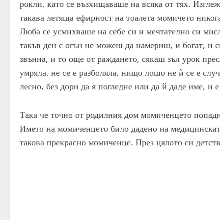
рокли, като се възхищаваше на всяка от тях. Изглеж
такава летяща ефирност на тоалета момичето никога
Люба се усмихваше на себе си и мечтателно си мисл
такъв ден с огън не можеш да намериш, и богат, и с
звънна, и то още от раждането, сякаш зъл урок пресл
умряла, не се е разболяла, нищо лошо не ѝ се е слу
лесно, без дори да я погледне или да й даде име, и 
Така че точно от родилния дом момиченцето попадн
Името на момиченцето било дадено на медицинската
такова прекрасно момиченце. През цялото си детст