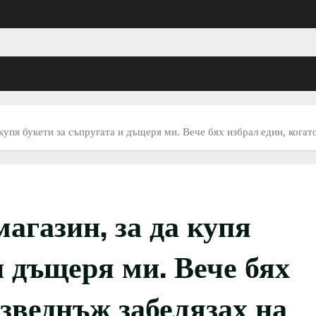
 купя букети за съпругата и дъщеря ми. Вече бях избрал един, когат
агазин, за да купя
и дъщеря ми. Вече бях
изведнъж забелязах на