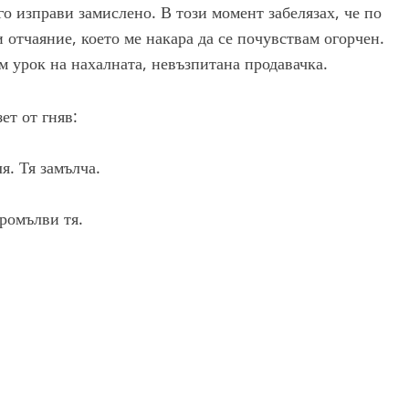
го изправи замислено. В този момент забелязах, че по
и отчаяние, което ме накара да се почувствам огорчен.
м урок на нахалната, невъзпитана продавачка.
ет от гняв:
я. Тя замълча.
промълви тя.