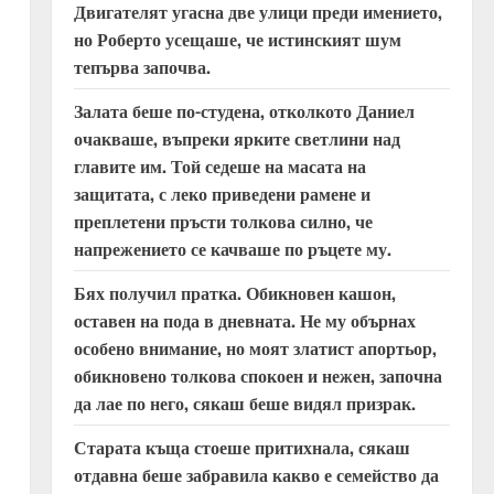
Двигателят угасна две улици преди имението,
но Роберто усещаше, че истинският шум
тепърва започва.
Залата беше по-студена, отколкото Даниел
очакваше, въпреки ярките светлини над
главите им. Той седеше на масата на
защитата, с леко приведени рамене и
преплетени пръсти толкова силно, че
напрежението се качваше по ръцете му.
Бях получил пратка. Обикновен кашон,
оставен на пода в дневната. Не му обърнах
особено внимание, но моят златист апортьор,
обикновено толкова спокоен и нежен, започна
да лае по него, сякаш беше видял призрак.
Старата къща стоеше притихнала, сякаш
отдавна беше забравила какво е семейство да