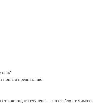
питаш?
 и попита предпазливо:
и от кошницата счупено, тъпо стъбло от мимоза.