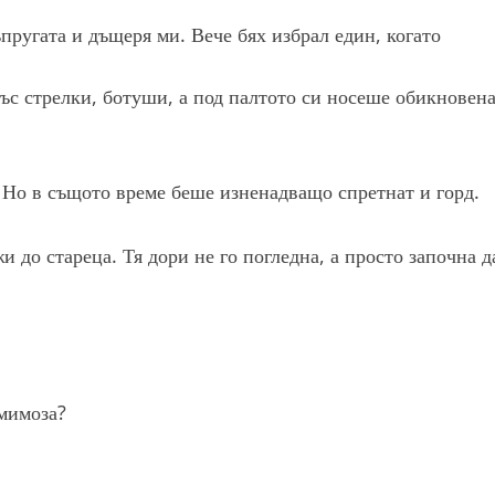
ъпругата и дъщеря ми. Вече бях избрал един, когато
ъс стрелки, ботуши, а под палтото си носеше обикновен
 Но в същото време беше изненадващо спретнат и горд.
 до стареца. Тя дори не го погледна, а просто започна д
 мимоза?