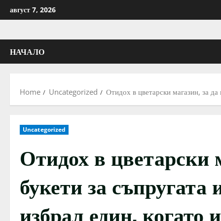
Skip
август 7, 2026
to
content
НАЧАЛО
Home
Uncategorized
Отидох в цветарски магазин, за да
Uncategorized
Отидох в цветарски м
букети за съпругата 
избрал един, когато 