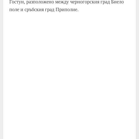
Гостун, разположено между черногорския град Биело
поле и сръбския град Приполие.