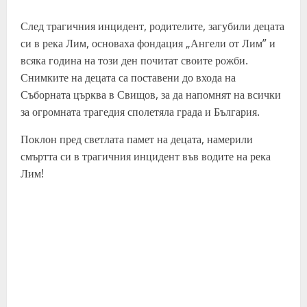
След трагичния инцидент, родителите, загубили децата
си в река Лим, основаха фондация „Ангели от Лим” и
всяка година на този ден почитат своите рожби.
Снимките на децата са поставени до входа на
Съборната църква в Свищов, за да напомнят на всички
за огромната трагедия сполетяла града и България.
Поклон пред светлата памет на децата, намерили
смъртта си в трагичния инцидент във водите на река
Лим!