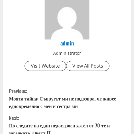
admin
Administrator
Visit Website
View All Posts
C
Previous:
o
Моята тайна: Съпругът ми не подозира, че живее
едновременно с мен и сестра ми
n
Next:
t
По следите на един недостроен хотел от 70-те и
загадката ,Обект 17