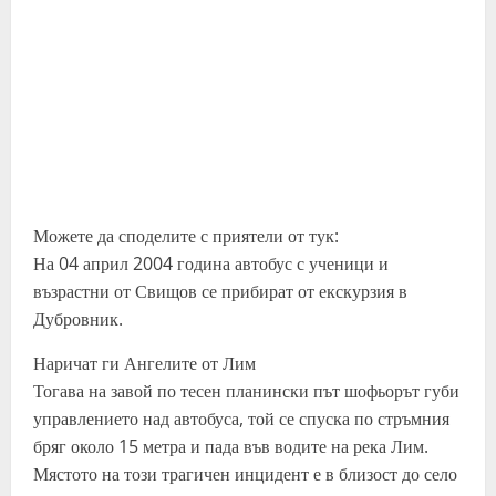
Можете да споделите с приятели от тук:
На 04 април 2004 година автобус с ученици и
възрастни от Свищов се прибират от екскурзия в
Дубровник.
Наричат ги Ангелите от Лим
Тогава на завой по тесен планински път шофьорът губи
управлението над автобуса, той се спуска по стръмния
бряг около 15 метра и пада във водите на река Лим.
Мястото на този трагичен инцидент е в близост до село