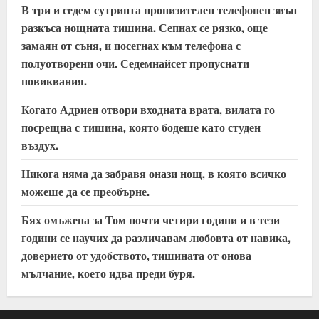
В три и седем сутринта пронизителен телефонен звън
разкъса нощната тишина. Сепнах се рязко, още
замаян от съня, и посегнах към телефона с
полуотворени очи. Седемнайсет пропуснати
повиквания.
Когато Адриен отвори входната врата, вилата го
посрещна с тишина, която бодеше като студен
въздух.
Никога няма да забравя онази нощ, в която всичко
можеше да се преобърне.
Бях омъжена за Том почти четири години и в тези
години се научих да различавам любовта от навика,
доверието от удобството, тишината от онова
мълчание, което идва преди буря.