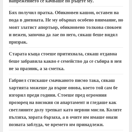
напрежението се качваше по ръцете му.
Бях получил пратка. Обикновен кашон, оставен на
пода в дневната. Не му обърнах особено внимание, но
моят златист апортьор, обикновено толкова спокоен
и нежен, започна да лае по него, сякаш беше видял
призрак.
Старата къща стоеше притихнала, сякаш отдавна
беше забравила какво е семейство да се събира в нея
не за празник, а за сметка.
Габриел стискаше смачканото писмо така, сякаш
хартията можеше да върне онова, което той сам бе
изгорил преди години. Стоеше пред огромния
прозорец на високия си апартамент и гледаше как
светлините долу трепкат като нервни мисли. Колите
пълзяха, хората бързаха, а в очите им имаше онази
позната заблуда, че времето им принадлежи.