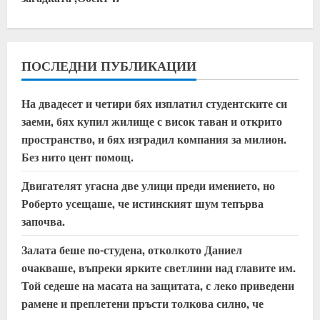
i
n
u
ПОСЛЕДНИ ПУБЛИКАЦИИ
e
На двадесет и четири бях изплатил студентските си
заеми, бях купил жилище с висок таван и открито
R
пространство, и бях изградил компания за милион.
e
Без нито цент помощ.
a
Двигателят угасна две улици преди имението, но
Роберто усещаше, че истинският шум тепърва
d
започва.
i
Залата беше по-студена, отколкото Даниел
очакваше, въпреки ярките светлини над главите им.
n
Той седеше на масата на защитата, с леко приведени
рамене и преплетени пръсти толкова силно, че
g