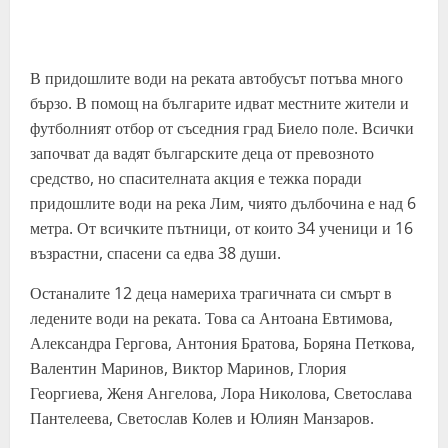
В придошлите води на реката автобусът потъва много
бързо. В помощ на българите идват местните жители и
футболният отбор от съседния град Биело поле. Всички
започват да вадят българските деца от превозното
средство, но спасителната акция е тежка поради
придошлите води на река Лим, чиято дълбочина е над 6
метра. От всичките пътници, от които 34 ученици и 16
възрастни, спасени са едва 38 души.
Останалите 12 деца намериха трагичната си смърт в
ледените води на реката. Това са Антоана Евтимова,
Александра Гергова, Антония Братова, Боряна Петкова,
Валентин Маринов, Виктор Маринов, Глория
Георгиева, Женя Ангелова, Лора Николова, Светослава
Пантелеева, Светослав Колев и Юлиян Манзаров.