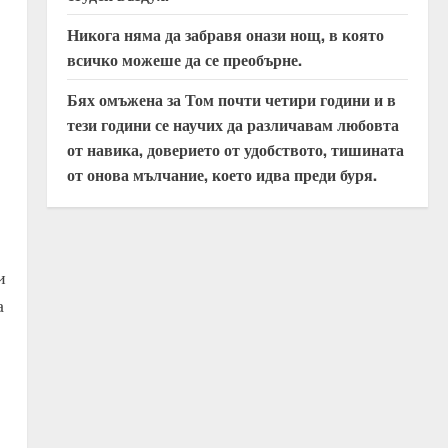
Никога няма да забравя онази нощ, в която
всичко можеше да се преобърне.
Бях омъжена за Том почти четири години и в
тези години се научих да различавам любовта
от навика, доверието от удобството, тишината
от онова мълчание, което идва преди буря.
и
а