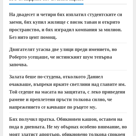
u
На двадесет и четири бях изплатил студентските си
e
заеми, бях купил жилище с висок таван и открито
пространство, и бях изградил компания за милион.
R
Без нито цент помощ.
e
Двигателят угасна две улици преди имението, но
a
Роберто усещаше, че истинският шум тепърва
започва.
d
Залата беше по-студена, отколкото Даниел
i
очакваше, въпреки ярките светлини над главите им.
Той седеше на масата на защитата, с леко приведени
n
рамене и преплетени пръсти толкова силно, че
напрежението се качваше по ръцете му.
g
Бях получил пратка. Обикновен кашон, оставен на
пода в дневната. Не му обърнах особено внимание, но
моят златист апортьор, обикновено толкова спокоен