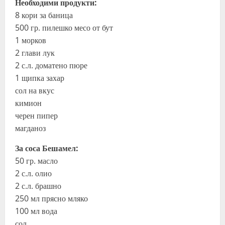
Необходими продукти:
8 кори за баница
500 гр. пилешко месо от бут
1 морков
2 глави лук
2 с.л. доматено пюре
1 щипка захар
сол на вкус
кимион
черен пипер
магданоз
За соса Бешамел:
50 гр. масло
2 с.л. олио
2 с.л. брашно
250 мл прясно мляко
100 мл вода
сол