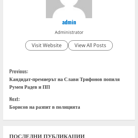
admin
Administrator
Visit Website
View All Posts
C
Previous:
o
Кандидат-премиерът на Слави Трифонов попиля
Румен Радев и ПП
n
Next:
t
Борисов на разпит в полицията
i
n
ПОСЛЕДНИ ПУБЛИКАЦИИ