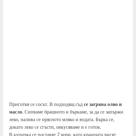
Приготвя се сосът. В подходящ съд
се загрява олио и
масло
. Сипваме брашното и бъркаме, за да се запържи
леко, налива се прясното мляко и водата. Бърка се,
докато леко се сгъсти, овкусяваме и е готов.
В купичка се поставят 2 кори, като краищата висят