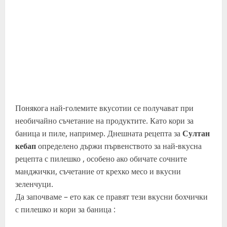
Понякога най-големите вкусотии се получават при
необичайно съчетание на продуктите. Като кори за
баница и пиле, например. Днешната рецепта за
Султан
кебап
определено държи първенството за най-вкусна
рецепта с пилешко , особено ако обичате сочните
манджички, съчетание от крехко месо и вкусни
зеленчуци.
Да започваме – ето как се правят тези вкусни бохчички
с пилешко и кори за баница :