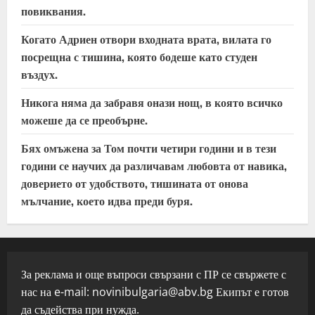
повиквания.
Когато Адриен отвори входната врата, вилата го
посрещна с тишина, която бодеше като студен
въздух.
Никога няма да забравя онази нощ, в която всичко
можеше да се преобърне.
Бях омъжена за Том почти четири години и в тези
години се научих да различавам любовта от навика,
доверието от удобството, тишината от онова
мълчание, което идва преди буря.
За реклама и още въпроси свързани с ПР се свържете с
нас на e-mail:
novinibulgaria@abv.bg
Екипът е готов
да съдейства при нужда.