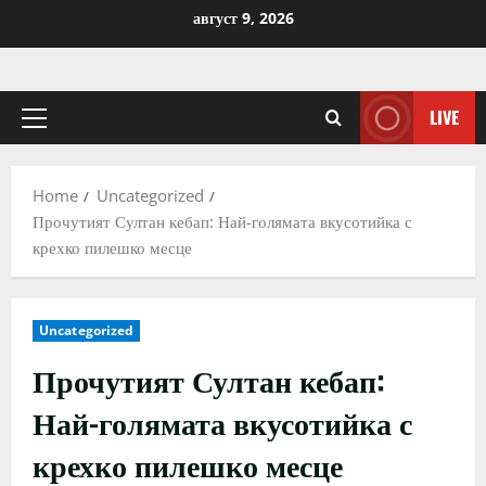
Skip
август 9, 2026
to
content
LIVE
Primary
Menu
Home
Uncategorized
Прочутият Султан кебап: Най-голямата вкусотийка с
крехко пилешко месце
Uncategorized
Прочутият Султан кебап:
Най-голямата вкусотийка с
крехко пилешко месце