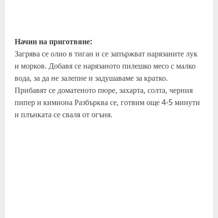
Начин на приготвяне:
Загрява се олио в тиган и се запържват нарязаните лук
и морков. Добавя се нарязаното пилешко месо с малко
вода, за да не залепне и задушаваме за кратко.
Прибавят се доматеното пюре, захарта, солта, черния
пипер и кимиона Разбърква се, готвим още 4-5 минути
и плънката се сваля от огъня.