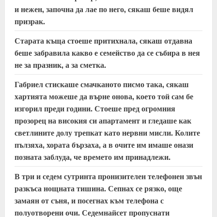
и нежен, започна да лае по него, сякаш беше видял
призрак.
Старата къща стоеше притихнала, сякаш отдавна
беше забравила какво е семейство да се събира в нея
не за празник, а за сметка.
Габриел стискаше смачканото писмо така, сякаш
хартията можеше да върне онова, което той сам бе
изгорил преди години. Стоеше пред огромния
прозорец на високия си апартамент и гледаше как
светлините долу трепкат като нервни мисли. Колите
пълзяха, хората бързаха, а в очите им имаше онази
позната заблуда, че времето им принадлежи.
В три и седем сутринта пронизителен телефонен звън
разкъса нощната тишина. Сепнах се рязко, още
замаян от съня, и посегнах към телефона с
полуотворени очи. Седемнайсет пропуснати