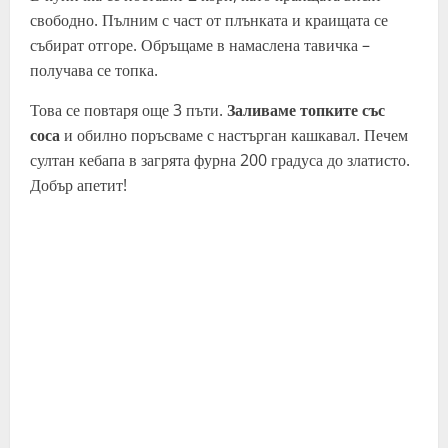
свободно. Пълним с част от плънката и краищата се
събират отгоре. Обръщаме в намаслена тавичка –
получава се топка.
Това се повтаря още 3 пъти.
Заливаме топките със
соса
и обилно поръсваме с настърган кашкавал. Печем
султан кебапа в загрята фурна 200 градуса до златисто.
Добър апетит!