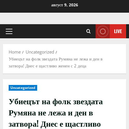
Skip
август 9, 2026
to
content
LIVE
Primary
Menu
Home
Uncategorized
Убиецът на фолк звездата Румяна не лежа и ден в
затвора! Днес е щастливо женен с 2 деца
Uncategorized
Убиецът на фолк звездата
Румяна не лежа и ден в
затвора! Днес е щастливо