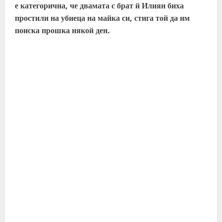
е категорична, че двамата с брат й Илиян биха
простили на убиеца на майка си, стига той да им
поиска прошка някой ден.