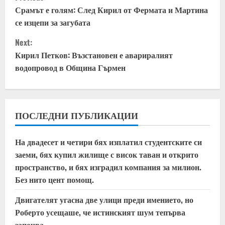
o
Срамът е голям: След Кирил от Фермата и Мартина
се изцепи за загубата
n
Next:
t
Кирил Петков: Възстановен е авариралият
водопровод в Община Гърмен
i
n
u
ПОСЛЕДНИ ПУБЛИКАЦИИ
e
На двадесет и четири бях изплатил студентските си
заеми, бях купил жилище с висок таван и открито
R
пространство, и бях изградил компания за милион.
e
Без нито цент помощ.
a
Двигателят угасна две улици преди имението, но
Роберто усещаше, че истинският шум тепърва
започва.