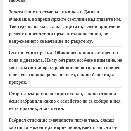
d
i
Залата беше по-студена, отколкото Даниел
очакваше, въпреки ярките светлини над главите им.
n
Той седеше на масата на защитата, с леко приведени
рамене и преплетени пръсти толкова силно, че
g
напрежението се качваше по ръцете му.
Бях получил пратка. Обикновен кашон, оставен на
пода в дневната. Не му обърнах особено внимание, но
моят златист апортьор, обикновено толкова спокоен
и нежен, започна да лае по него, сякаш беше видял
призрак.
Старата къща стоеше притихнала, сякаш отдавна
беше забравила какво е семейство да се събира в нея
не за празник, а за сметка.
Габриел стискаше смачканото писмо така, сякаш
хартията можеше да върне онова, което той сам бе