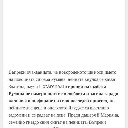
Въпреки очакванията, че новороденото ще носи името
на покойната си баба Румяна, нейната внучка се казва
Златина, научи HotArena.
По ирония на съдбата
Румяна не намери щастие в любовта и загина заради
калпавото шофиране на своя последен приятел,
но
нейните две деца и оцелялото й гадже са щастливо
задомени и се радват на деца. Преди дъщеря й Марияна,
семейно гнездо свил синът на певицата. Въпреки