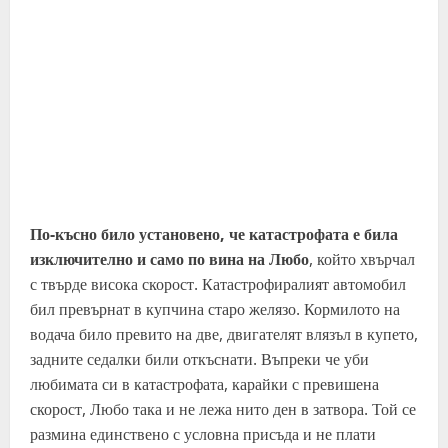
По-късно било установено, че катастрофата е била
изключително и само по вина на Любо
, който хвърчал
с твърде висока скорост. Катастрофиралият автомобил
бил превърнат в купчина старо желязо. Кормилото на
водача било превито на две, двигателят влязъл в купето,
задните седалки били откъснати. Въпреки че уби
любимата си в катастрофата, карайки с превишена
скорост, Любо така и не лежа нито ден в затвора. Той се
размина единствено с условна присъда и не плати