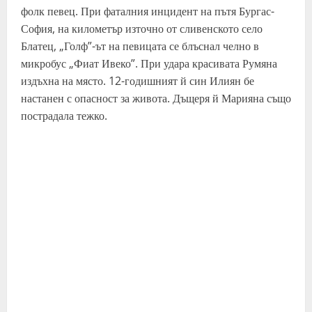
фолк певец. При фаталния инцидент на пътя Бургас-
София, на километър източно от сливенското село
Блатец, „Голф”-ът на певицата се блъснал челно в
микробус „Фиат Ивеко”. При удара красивата Румяна
издъхна на място. 12-годишният й син Илиян бе
настанен с опасност за живота. Дъщеря й Марияна също
пострадала тежко.