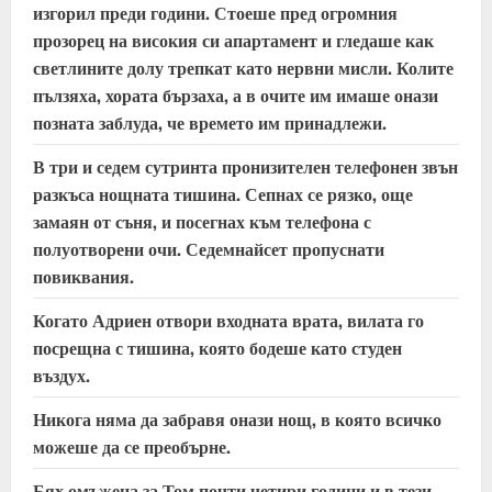
изгорил преди години. Стоеше пред огромния
прозорец на високия си апартамент и гледаше как
светлините долу трепкат като нервни мисли. Колите
пълзяха, хората бързаха, а в очите им имаше онази
позната заблуда, че времето им принадлежи.
В три и седем сутринта пронизителен телефонен звън
разкъса нощната тишина. Сепнах се рязко, още
замаян от съня, и посегнах към телефона с
полуотворени очи. Седемнайсет пропуснати
повиквания.
Когато Адриен отвори входната врата, вилата го
посрещна с тишина, която бодеше като студен
въздух.
Никога няма да забравя онази нощ, в която всичко
можеше да се преобърне.
Бях омъжена за Том почти четири години и в тези