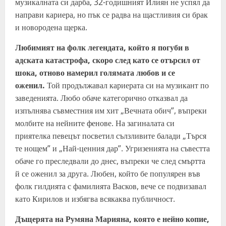
музикалната си дарба, 32-годишният Илиян не успял да
направи кариера, но пък се радва на щастливия си брак
и новородена щерка.
Любимият на фолк легендата, който я погуби в
адската катастрофа, скоро след като се отърсил от
шока, отново намерил голямата любов и се
оженил.
Той продължавал кариерата си на музикант по
заведенията. Любо обаче категорично отказвал да
изпълнява съвместния им хит „Вечната обич”, въпреки
молбите на нейните фенове. На загиналата си
приятелка певецът посветил сълзливите балади „Търся
те нощем” и „Най-ценния дар”. Угризенията на съвестта
обаче го преследвали до днес, въпреки че след смъртта
й се оженил за друга. Любен, който бе популярен във
фолк гилдията с фамилията Васков, вече се подвизавал
като Кирилов и избягва всякаква публичност.
Дъщерята на Румяна Марияна, която е нейно копие,