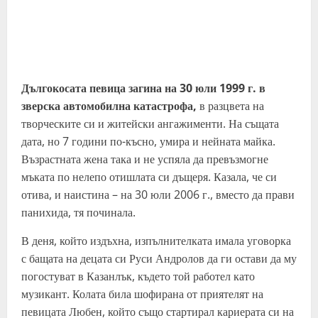
Дългокосата певица загина на 30 юли 1999 г. в
зверска автомобилна катастрофа,
в разцвета на
творческите си и житейски ангажименти. На същата
дата, но 7 години по-късно, умира и нейната майка.
Възрастната жена така и не успяла да превъзмогне
мъката по нелепо отишлата си дъщеря. Казала, че си
отива, и наистина – на 30 юли 2006 г., вместо да прави
панихида, тя починала.
В деня, който издъхна, изпълнителката имала уговорка
с бащата на децата си Руси Андролов да ги остави да му
погостуват в Казанлък, където той работел като
музикант. Колата била шофирана от приятелят на
певицата Любен, който също стартирал кариерата си на