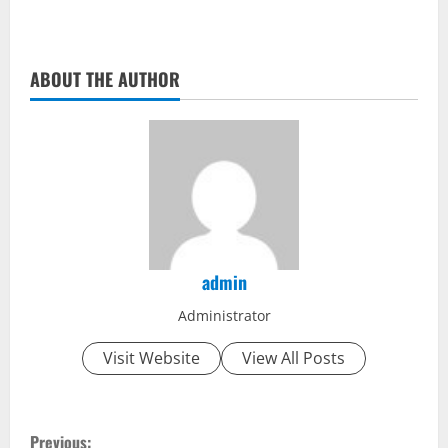
ABOUT THE AUTHOR
admin
Administrator
Visit Website
View All Posts
C
Previous: